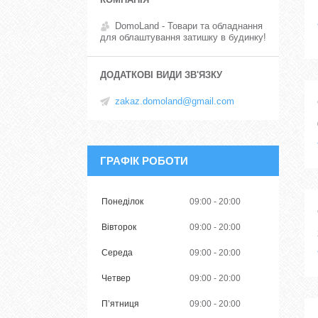
DomoLand - Товари та обладнання
для облаштування затишку в будинку!
zakaz.domoland@gmail.com
ГРАФІК РОБОТИ
Понеділок
09:00
20:00
Вівторок
09:00
20:00
Середа
09:00
20:00
Четвер
09:00
20:00
Пʼятниця
09:00
20:00