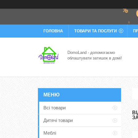
ГОЛОВНА
ТОВАРИ ТА ПОСЛУГИ
П
DomoLand - допомогаємо
облаштувати затишок в домі!
Всі товари
В
З
Дитячі товари
Меблі