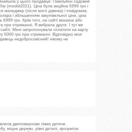
Знайшла у цього продавця: Павільйон садовий
.5м (moskit2021). Ціна була акційна 5999 грн і
вся менеджер (після мого дзвінка) і повідомив,
долара і збільшенням закупівельної ціни, ціна
 6999 грн. Крім того, на сайті вказана або
а при отриманні. Я вибрала друге. І тут же
 сайті. Мені запропонували сплатити на карту
ту 5000 грн при отриманні. Відповідно моя
давець недобросовісний! нікому не
ляла двоповерхове ліжко дитяче.
бу, міцне дерево, рівні деталі, зрозуміла