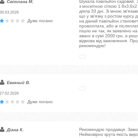
Шукала павільйон садовий. 
Світлана М.
з москітною сіткою 1.8х3,6х2
діяла 33 дні. Зі мною зв'яза
30.03.2026
що у зв'язку з ростом курсу 
Дуже погано
на даний павільйон становить
промоплата, або ж післяплат
пішло не так, як заявлено на
аванс в сумі 2000 грн, а реш
відмова від замовлення. Про
рекомендую!
Евгений В.
27.02.2026
Дуже погано
Рекомендую продавця. Замов
Діана К.
Неймовірно крута якість виро