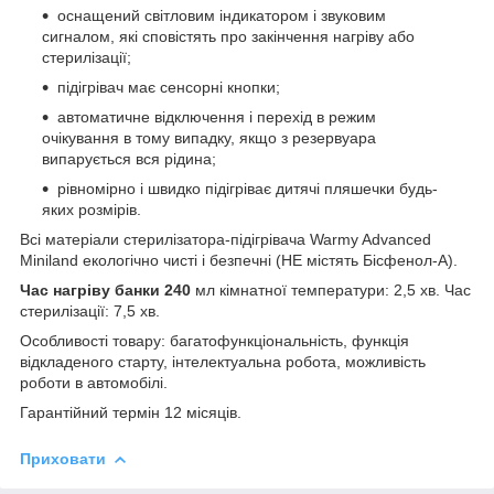
оснащений світловим індикатором і звуковим
сигналом, які сповістять про закінчення нагріву або
стерилізації;
підігрівач має сенсорні кнопки;
автоматичне відключення і перехід в режим
очікування в тому випадку, якщо з резервуара
випарується вся рідина;
рівномірно і швидко підігріває дитячі пляшечки будь-
яких розмірів.
Всі матеріали стерилізатора-підігрівача Warmy Advanced
Miniland екологічно чисті і безпечні (НЕ містять Бісфенол-А).
Час нагріву банки 240
мл кімнатної температури: 2,5 хв. Час
стерилізації: 7,5 хв.
Особливості товару: багатофункціональність, функція
відкладеного старту, інтелектуальна робота, можливість
роботи в автомобілі.
Гарантійний термін 12 місяців.
Приховати