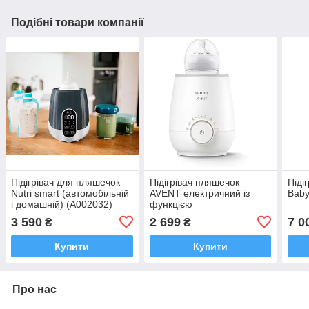
Подібні товари компанії
Підігрівач для пляшечок
Підігрівач пляшечок
Піді
Nutri smart (автомобільній
AVENT електричний із
Baby
і домашній) (A002032)
функцією
розморожування молока.
3 590
2 699
7 0
₴
₴
Premium (SCF358/00)
Купити
Купити
Про нас