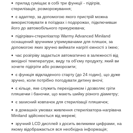
прилад суміщає в собі три функції - підігрів,
стерилізація, розморожування;
є адаптер, за допомогою якого пристрій можна
використовувати в поїздках і подорожах, підключивши
його до автомобільного прикурювача;
підігрівач-стерилізатор Warmy Advanced Miniland
оснащений зручними утримувачами для пляшок, за
допомогою яких зручно виймати нагріті ємності з їжею;
час розігріву задається автоматично в залежності від
вихідної температури, виду та об'єму продукту, який ви
хочете підігріти або розморозити;
є функція відкладеного старту (до 24 годин), що дуже
зручно, коли потрібно погодувати дитину вночі;
є кільце, яке служить перехідником і дозволяє гріти
пляшечки і баночки, що мають шийку різного діаметру;
є захисний ковпачок для стерилізації пляшечок;
в домашніх умовах живлення стерилізатора-нагрівача
Miniland здійснюється від мережі;
зручний LCD дисплей з досить великими цифрами, на
якому відображається вся необхідна інформація;