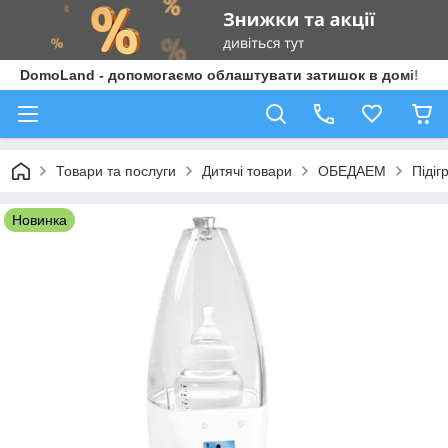
DomoLand - допомогаємо облаштувати затишок в домі!
Товари та послуги
Дитячі товари
ОБЕДАЕМ
Підіг
Новинка