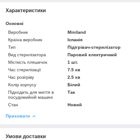
Характеристики
Основні
Виробник
Miniland
Країна виробник
Іспанія
Тип
Підігрівач-стерилізатор
Вид стерилізатора
Паровий електричний
Місткість пляшечок
1 шт.
Час стерилізації
7.5 хв
Час розігріву
2.5 хв
Колір корпусу
Білий
Підходить для миття в
Так
посудомийній машині
Стан
Новий
Приховати
Умови доставки