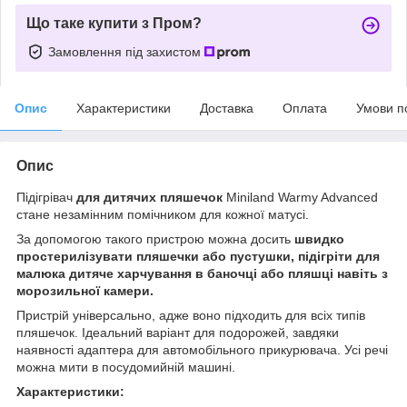
Що таке купити з Пром?
Замовлення під захистом
Опис
Характеристики
Доставка
Оплата
Умови п
Опис
Підігрівач
для дитячих пляшечок
Miniland Warmy Advanced
стане незамінним помічником для кожної матусі.
За допомогою такого пристрою можна досить
швидко
простерилізувати пляшечки або пустушки, підігріти для
малюка дитяче харчування в баночці або пляшці навіть з
морозильної камери.
Пристрій універсально, адже воно підходить для всіх типів
пляшечок. Ідеальний варіант для подорожей, завдяки
наявності адаптера для автомобільного прикурювача. Усі речі
можна мити в посудомийній машині.
Характеристики: