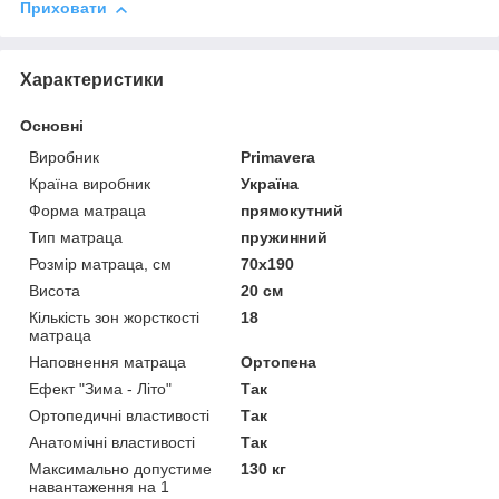
Приховати
Характеристики
Основні
Виробник
Primavera
Країна виробник
Україна
Форма матраца
прямокутний
Тип матраца
пружинний
Розмір матраца, см
70х190
Висота
20 см
Кількість зон жорсткості
18
матраца
Наповнення матраца
Ортопена
Ефект "Зима - Літо"
Так
Ортопедичні властивості
Так
Анатомічні властивості
Так
Максимально допустиме
130 кг
навантаження на 1