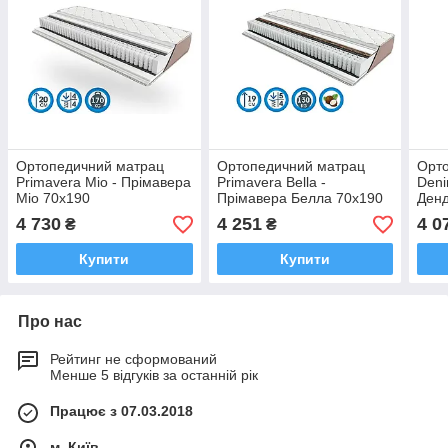
Ортопедичний матрац
Ортопедичний матрац
Орт
Primavera Mio - Прімавера
Primavera Bella -
Deni
Міо 70x190
Прімавера Белла 70x190
Денд
4 730
4 251
4 0
₴
₴
Купити
Купити
Про нас
Рейтинг не сформований
Менше 5 відгуків за останній рік
Працює з 07.03.2018
м. Київ