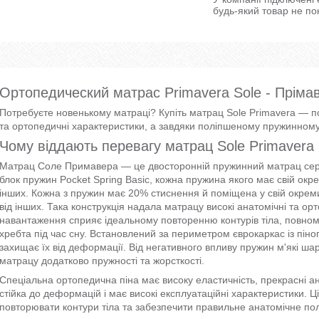
будь-який товар не по
Ортопедический матрас Primavera Sole - Пріма
Потребуєте новенькому матраці? Купіть матрац Sole Primavera — по
та ортопедичні характеристики, а завдяки поліпшеному пружинному 
Чому віддають перевагу матрац Sole Primavera
Матрац Соле Примавера — це двосторонній пружинний матрац сере
блок пружин Pocket Spring Basic, кожна пружина якого має свій окр
інших. Кожна з пружин має 20% стиснення й поміщена у свій окре
від інших. Така конструкція надала матрацу високі анатомічні та ор
навантаження сприяє ідеальному повторенню контурів тіла, повному
хребта під час сну. Встановлений за периметром єврокаркас із піно
захищає їх від деформації. Від негативного впливу пружин м'які ш
матрацу додатково пружності та жорсткості.
Спеціальна ортопедична піна має високу еластичність, прекрасні ан
стійка до деформацій і має високі експлуатаційні характеристики. 
повторювати контури тіла та забезпечити правильне анатомічне пол