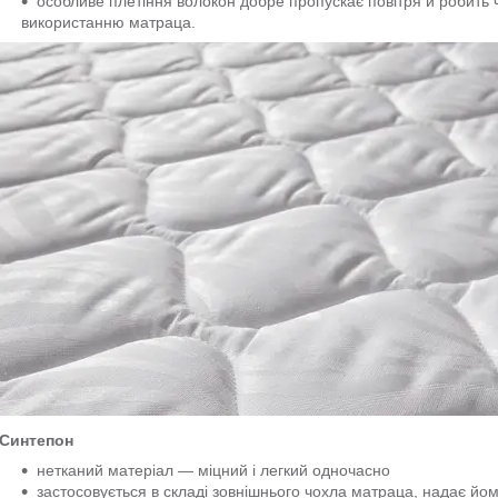
особливе плетіння волокон добре пропускає повітря й робить
використанню матраца.
Синтепон
нетканий матеріал — міцний і легкий одночасно
застосовується в складі зовнішнього чохла матраца, надає йому