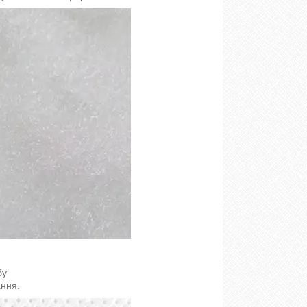
бу
ння.