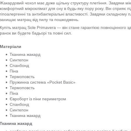
Жакардовий чохол має дуже щільну структуру плетіння. Завдяки м
комфортний мікроклімат для сну в будь-яку пору року. Він сприяє п
гіпоалергенні та антибактеріальні властивості. Завдяки складному 
захищає матрац від пилу та пошкоджень.
Купіть матрац Sole Primavera — він стане гарантією повноцінного зд
ранок ви будете бадьорі та повні сил.
Матеріали
Тканина жакард
Синтепон
Спанбонд
Піна
Термоповсть
Пружинна система «Pocket Basic»
Термоповсть
Піна
Євроборт із піни периметром
Спанбонд
Синтепон
Тканина жакард
Тканина жакард