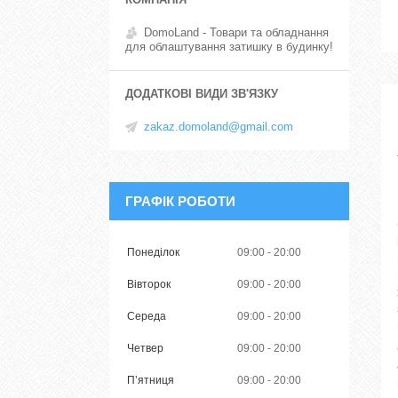
DomoLand - Товари та обладнання
для облаштування затишку в будинку!
zakaz.domoland@gmail.com
ГРАФІК РОБОТИ
Понеділок
09:00
20:00
Вівторок
09:00
20:00
Середа
09:00
20:00
Четвер
09:00
20:00
Пʼятниця
09:00
20:00