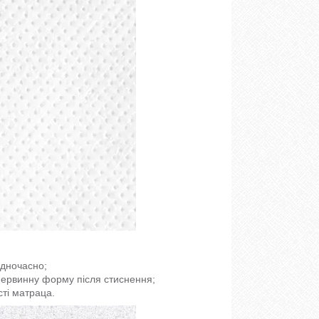
одночасно;
 первинну форму після стиснення;
ті матраца.