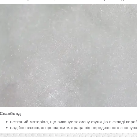
Спанбонд
нетканий матеріал, що виконує захисну функцію в складі виро
надійно захищає прошарки матраца від передчасного зношува