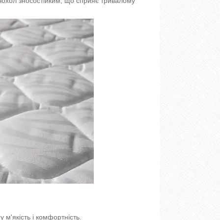
 чохол зносостійким, що сприяє тривалому
 м'якість і комфортність.