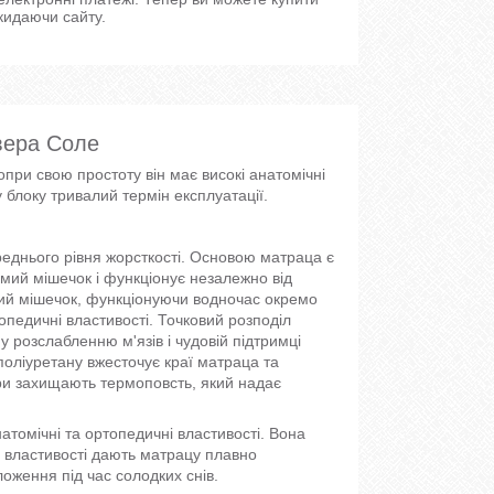
кидаючи сайту.
вера Соле
при свою простоту він має високі анатомічні
блоку тривалий термін експлуатації.
днього рівня жорсткості. Основою матраца є
емий мішечок і функціонує незалежно від
мий мішечок, функціонуючи водночас окремо
топедичні властивості. Точковий розподіл
 розслабленню м'язів і чудовій підтримці
поліуретану вжесточує краї матраца та
ари захищають термоповсть, який надає
атомічні та ортопедичні властивості. Вона
Ці властивості дають матрацу плавно
оження під час солодких снів.