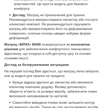
властивостей. Це проста модель для базового
комфорту.
Догляд:
Матрац не призначений для прання.
Рекомендується використовувати хімчистку або послуги
клінінгової компанії. Не рекомендується скручувати
матрац або використовувати його на деформованих
поверхнях, оскільки основа швидко набуває форми
деформацій.
Матрац «БРИЗ» MANI
позиціонується як
економічне
рішення
для забезпечення комфортного тимчасового
відпочинку, що поєднує в собі доступну ціну та основні
споживчі якості.
Догляд за безпружинними матрацами
На перший погляд Вам здасться, що матрац легко випрати,
але ці моделі для прання не придатні.
Краще відразу вдатися до хімчистки або викликати
клінінгову компанію додому.
Фахівці допоможуть
зберегти м'якість та розміри виробу, забезпечити повне
висихання наповнювачів та настилів;
Самостійно виведена пляма може залишити контур
від миючого засобу.
Також не слід застосовувати засоби