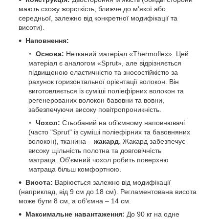
мають схожу жорсткість, ближче до м'якої або
середньої, залежно від конкретної модифікації та
висоти).
Наповнення:
Основа:
Нетканий матеріал «Thermoflex». Цей
матеріал є аналогом «Sprut», але відрізняється
підвищеною еластичністю та зносостійкістю за
рахунок горизонтальної орієнтації волокон. Він
виготовляється із суміші поліефірних волокон та
регенерованих волокон бавовни та вовни,
забезпечуючи високу повітропроникність.
Чохол:
Стьобаний на об'ємному наповнювачі
(часто "Sprut" із суміші поліефірних та бавовняних
волокон), тканина –
жакард
. Жакард забезпечує
високу щільність полотна та довговічність
матраца. Об'ємний чохол робить поверхню
матраца більш комфортною.
Висота:
Варіюється залежно від модифікації
(наприклад, від 9 см до 18 см). Регламентована висота
може бути 8 см, а об'ємна – 14 см.
Максимальне навантаження:
До 90 кг на одне