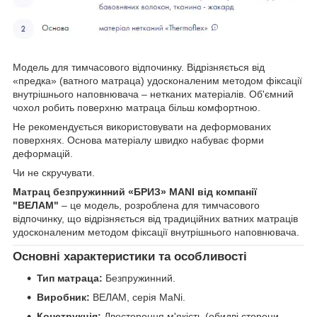
Модель для тимчасового відпочинку.
Відрізняється від
«предка» (ватного матраца) удосконаленим методом фіксації
внутрішнього наповнювача – нетканих матеріалів.
Об'ємний
чохол робить поверхню матраца більш комфортною.
Не рекомендується використовувати на деформованих
поверхнях.
Основа матеріалу швидко набуває форми
деформацій.
Чи не скручувати.
Матрац безпружинний «БРИЗ» MANI від компанії
"ВЕЛАМ"
– це модель, розроблена для тимчасового
відпочинку, що відрізняється від традиційних ватних матраців
удосконаленим методом фіксації внутрішнього наповнювача.
Основні характеристики та особливості
Тип матраца:
Безпружинний.
Виробник:
ВЕЛАМ, серія MaNi.
Конструкція:
Двостороння м'якість (обидві сторони