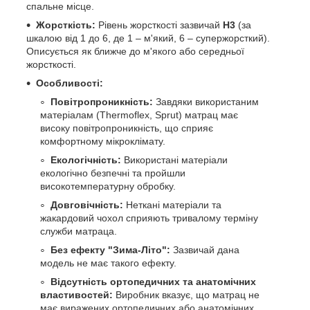
спальне місце.
Жорсткість:
Рівень жорсткості зазвичай
H3
(за
шкалою від 1 до 6, де 1 – м'який, 6 – супержорсткий).
Описується як ближче до м'якого або середньої
жорсткості.
Особливості:
Повітропроникність:
Завдяки використаним
матеріалам (Thermoflex, Sprut) матрац має
високу повітропроникність, що сприяє
комфортному мікроклімату.
Екологічність:
Використані матеріали
екологічно безпечні та пройшли
високотемпературну обробку.
Довговічність:
Неткані матеріали та
жакардовий чохол сприяють тривалому терміну
служби матраца.
Без ефекту "Зима-Літо":
Зазвичай дана
модель не має такого ефекту.
Відсутність ортопедичних та анатомічних
властивостей:
Виробник вказує, що матрац не
має виражених ортопедичних або анатомічних