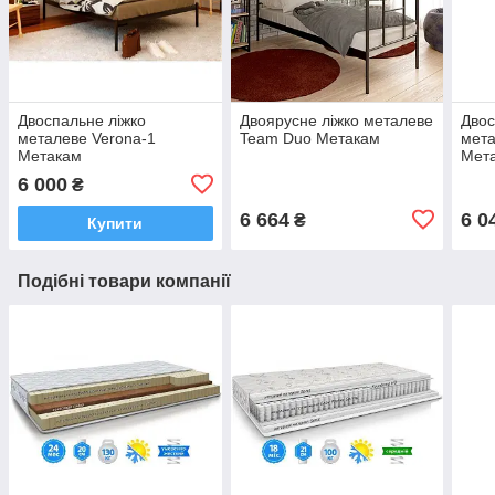
Двоспальне ліжко
Двоярусне ліжко металеве
Двос
металеве Verona-1
Team Duo Метакам
мета
Метакам
Мет
6 000
₴
6 664
6 0
₴
Купити
Подібні товари компанії