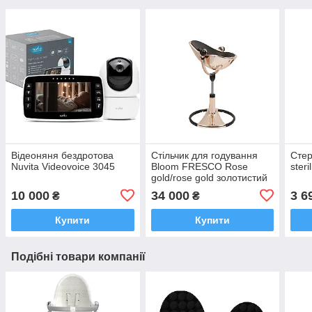
Відеоняня бездротова
Стільчик для годування
Стер
Nuvita Videovoice 3045
Bloom FRESCO Rose
steri
gold/rose gold золотистий
з чорним (без вкладиша)
10 000
34 000
3 6
₴
₴
Купити
Купити
Подібні товари компанії