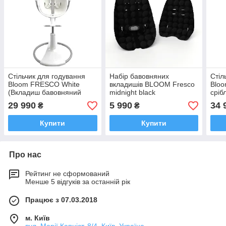
Стільчик для годування
Набір бавовняних
Стіл
Bloom FRESCO White
вкладишів BLOOM Fresco
Bloo
(Вкладиш бавовняний
midnight black
сріб
coconut white білий)
баво
29 990
5 990
34 
₴
₴
біли
Купити
Купити
Про нас
Рейтинг не сформований
Менше 5 відгуків за останній рік
Працює з 07.03.2018
м. Київ