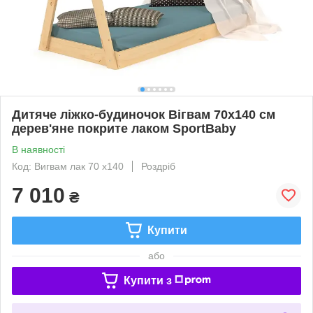
Дитяче ліжко-будиночок Вігвам 70x140 см
дерев'яне покрите лаком SportBaby
В наявності
Код: Вигвам лак 70 х140
Роздріб
7 010
₴
Купити
або
Купити з