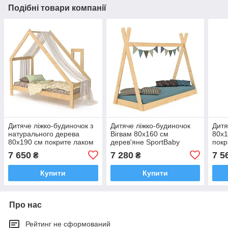
Подібні товари компанії
Дитяче ліжко-будиночок з
Дитяче ліжко-будиночок
Дитя
натурального дерева
Вігвам 80x160 см
80x1
80x190 см покрите лаком
дерев'яне SportBaby
покр
SportBaby
7 650
7 280
7 5
₴
₴
Купити
Купити
Про нас
Рейтинг не сформований