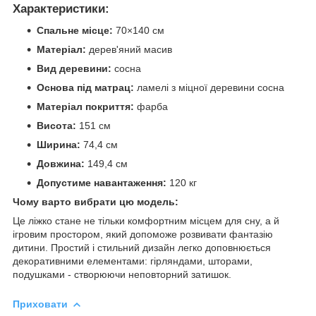
Характеристики:
Спальне місце:
70×140 см
Матеріал:
дерев'яний масив
Вид деревини:
сосна
Основа під матрац:
ламелі з міцної деревини сосна
Матеріал покриття:
фарба
Висота:
151 см
Ширина:
74,4 см
Довжина:
149,4 см
Допустиме навантаження:
120 кг
Чому варто вибрати цю модель:
Це ліжко стане не тільки комфортним місцем для сну, а й
ігровим простором, який допоможе розвивати фантазію
дитини. Простий і стильний дизайн легко доповнюється
декоративними елементами: гірляндами, шторами,
подушками - створюючи неповторний затишок.
Приховати