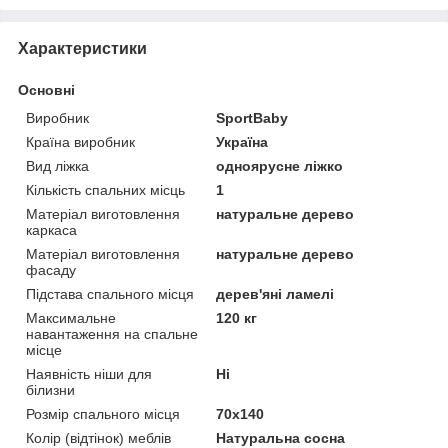
Характеристики
Основні
Виробник
SportBaby
Країна виробник
Україна
Вид ліжка
одноярусне ліжко
Кількість спальних місць
1
Матеріал виготовлення
натуральне дерево
каркаса
Матеріал виготовлення
натуральне дерево
фасаду
Підстава спального місця
дерев'яні ламелі
Максимальне
120 кг
навантаження на спальне
місце
Наявність ніши для
Ні
білизни
Розмір спального місця
70х140
Колір (відтінок) меблів
Натуральна сосна