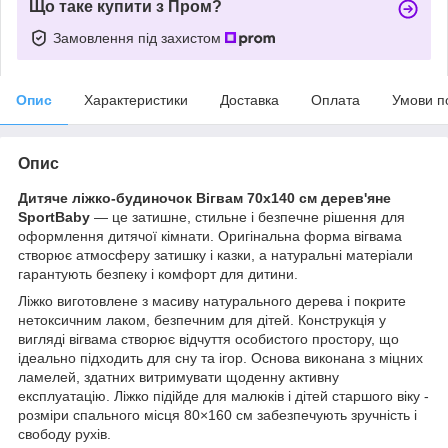
Що таке купити з Пром?
Замовлення під захистом
Опис
Характеристики
Доставка
Оплата
Умови п
Опис
Дитяче ліжко-будиночок Вігвам 70x140 см дерев'яне
SportBaby
— це затишне, стильне і безпечне рішення для
оформлення дитячої кімнати. Оригінальна форма вігвама
створює атмосферу затишку і казки, а натуральні матеріали
гарантують безпеку і комфорт для дитини.
Ліжко виготовлене з масиву натурального дерева і покрите
нетоксичним лаком, безпечним для дітей. Конструкція у
вигляді вігвама створює відчуття особистого простору, що
ідеально підходить для сну та ігор. Основа виконана з міцних
ламелей, здатних витримувати щоденну активну
експлуатацію. Ліжко підійде для малюків і дітей старшого віку -
розміри спального місця 80×160 см забезпечують зручність і
свободу рухів.