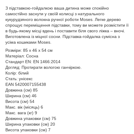
З підставкою-гойдалкою ваша дитина може спокійно
самостійно заснути у своїй колисці з натурального
кукурудзяного волокна ручної роботи Moses. Легке дерево
спрощує переміщення підставки, тому ви можете розмістити її
в будь-якому місці вдень і поставити біля свого ліжка – вночі.
Виготовлена ​​із міцної сосни. Підставка-гойдалка сумісна з
усіма кошиками Moses.
Розміри: 85 х 46 х 54 см
Матеріал: Сосна
Стандарт EN: EN 1466:2014
Догляд: Протирати вологою ганчіркою.
Колір: білий
Стать: унісекс
EAN 5420007155438
Довжина (см) 85
Ширина (см) 46
Висота (см) 54
Макс. вік (місяць) 6
Макс. вага (кг) 9
Довжина упаковки (см) 75
Ширина упаковки (см) 20
Висота упаковки (см) 7