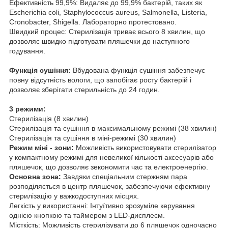
Ефективність 99,9%: Видаляє до 99,9% бактерій, таких як
Escherichia coli, Staphylococcus aureus, Salmonella, Listeria,
Cronobacter, Shigella. Лабораторно протестовано.
Швидкий процес: Стерилізація триває всього 8 хвилин, що
дозволяє швидко підготувати пляшечки до наступного
годування.
Функція сушіння:
Вбудована функція сушіння забезпечує
повну відсутність вологи, що запобігає росту бактерій і
дозволяє зберігати стерильність до 24 годин.
3 режими:
Стерилізація (8 хвилин)
Стерилізація та сушіння в максимальному режимі (38 хвилин)
Стерилізація та сушіння в міні-режимі (30 хвилин)
Режим міні - зони:
Можливість використовувати стерилізатор
у компактному режимі для невеликої кількості аксесуарів або
пляшечок, що дозволяє зекономити час та електроенергію.
Основна зона:
Завдяки спеціальним стержням пара
розподіляється в центр пляшечок, забезпечуючи ефективну
стерилізацію у важкодоступних місцях.
Легкість у використанні: Інтуїтивно зрозуміле керування
однією кнопкою та таймером з LED-дисплеєм.
Місткість: Можливість стерилізувати до 6 пляшечок одночасно