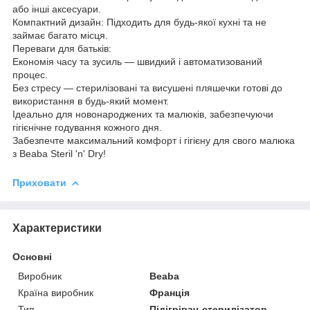
або інші аксесуари.
Компактний дизайн: Підходить для будь-якої кухні та не
займає багато місця.
Переваги для батьків:
Економія часу та зусиль — швидкий і автоматизований
процес.
Без стресу — стерилізовані та висушені пляшечки готові до
використання в будь-який момент.
Ідеально для новонароджених та малюків, забезпечуючи
гігієнічне годування кожного дня.
Забезпечте максимальний комфорт і гігієну для свого малюка
з Beaba Steril 'n' Dry!
Приховати
Характеристики
Основні
Виробник
Beaba
Країна виробник
Франція
Тип
Підігрівач-стерилізатор