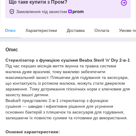
Що таке купити з Пром?
Замовлення під захистом
Опис
Характеристики
Доставка
Оплата
Умови п
Опис
Стерилізатор з функцією сушіння Beaba Steril 'n' Dry 2-в-1
Під час перших місяців життя імунна та травна системи
малюка дуже вразливі, тому важливо забезпечити
максимальний захист. Пляшечки для годування та аксесуари,
що контактують із ротиком малюка, можуть стати джерелом
зараження. Тому дотримання гігієнічних норм є ключовим для
захисту вашої дитини.
Beaba® представляє 2-в-1 стерилізатор з функцією
сушіння — швидке і ефективне рішення для усунення
основних бактерій з пляшечок та аксесуарів для годування,
залишаючи їх повністю сухими та готовими до використання.
Основні характеристики: