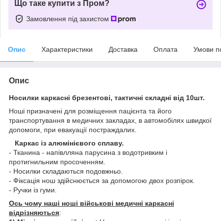
Що таке купити з Пром?
Замовлення під захистом
Опис
Характеристики
Доставка
Оплата
Умови п
Опис
Носилки каркасні брезентові, тактичні складні від 10шт.
Ноші призначені для розміщення пацієнта та його
транспортування в медичних закладах, в автомобілях швидкої
допомоги, при евакуації постраждалих.
Каркас із алюмінієвого сплаву.
- Тканина - напівлляна парусина з водотривким і
протигнильним просоченням.
- Носилки складаються подовжньо.
- Фіксація нош здійснюється за допомогою двох розпірок.
- Ручки із гуми.
Ось чому наші ноші військові медичні каркасні
відрізняються
: