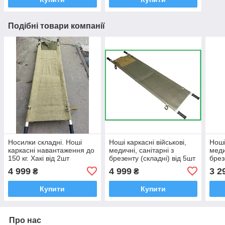
Подібні товари компанії
Носилки складні. Ноші
Ноші каркасні військові,
Ноші
каркасні навантаження до
медичні, санітарні з
меди
150 кг. Хакі від 2шт
брезенту (складні) від 5шт
брез
4 999
4 999
3 2
₴
₴
Купити
Купити
Про нас