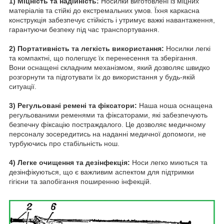
1) Міцність та надійність:
Носилки виготовлені із міцних
матеріалів та стійкі до екстремальних умов. Їхня каркасна
конструкція забезпечує стійкість і утримує важкі навантаження,
гарантуючи безпеку під час транспортування.
2) Портативність та легкість використання:
Носилки легкі
та компактні, що полегшує їх перенесення та зберігання.
Вони оснащені складним механізмом, який дозволяє швидко
розгорнути та підготувати їх до використання у будь-якій
ситуації.
3) Регульовані ремені та фіксатори:
Наша ноша оснащена
регульованими ременями та фіксаторами, які забезпечують
безпечну фіксацію постраждалого. Це дозволяє медичному
персоналу зосередитись на наданні медичної допомоги, не
турбуючись про стабільність нош.
4) Легке очищення та дезінфекція:
Носи легко миються та
дезінфікуються, що є важливим аспектом для підтримки
гігієни та запобігання поширенню інфекцій.