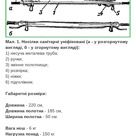
Мал. 1. Носілки санітарні уніфіковані (а - у розгорнутому
вигляді, б - у згорнутому вигляді):
1) несуча металева труба;
2) ручки;
3) змінне полотнище;
4) розпірка;
5) ніжки;
6) підголівник.
Габаритні розміри:
Довжина
- 220 см,
Довжина полотна
- 185 см,
Ширина полотна
- 50 см.
Вага нош
- 6 кг
Нагрузка понад
- 150 кг.