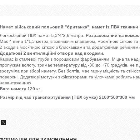
Намет військовий польовий "британка", намет із ПВХ тканини
Легкосбірний ПВХ намет 5,3*4*2,6 метра.
Розрахований на комфор
Має 4 вікна 1*1,3 метра із зовнішнім клапаном, москітною сіткою та
2 входи з москітною сіткою з блискавками та додатковими ременями
Додаткові 2 вентиляційні отвори над входами.
Каркас із сталевої труби з порошковим фарбуванням, Міцна та наді
пропускає вологу, тримає температуру від -30 до +70 градусів, не пі
зрозуміла при зборі намету. Без болтів, має гарну міцність та стійкі
поверхні. Додаткові мотузки з фіксаторами та кілочками роблять на
навантаженнях.
Вага намету 120 кг.
Розмір під час транспортування (ПВХ сумка) 2100*500*300 мм
НФОРМАЦІЯ ДЛЯ ЗАМОВЛЕННЯ