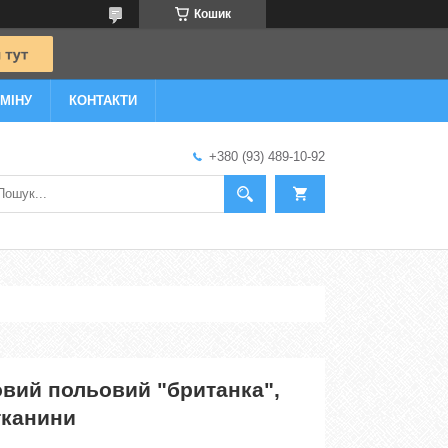
Кошик
МІНУ
КОНТАКТИ
+380 (93) 489-10-92
овий польовий "британка",
тканини