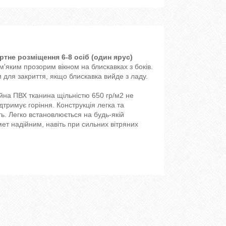
тне розміщення 6-8 осіб (один ярус)
 м'яким прозорим вікном на блискавках з боків.
 для закриття, якщо блискавка вийде з ладу.
йна ПВХ тканина щільністю 650 гр/м2 не
дтримує горіння. Конструкція легка та
сть. Легко встановлюється на будь-якій
мет надійним, навіть при сильних вітряних