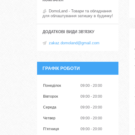
DomoLand - Товари та обладнання
для облаштування затишку в будинку!
zakaz.domoland@gmail.com
ГРАФІК РОБОТИ
Понеділок
09:00
20:00
Вівторок
09:00
20:00
Середа
09:00
20:00
Четвер
09:00
20:00
Пʼятниця
09:00
20:00