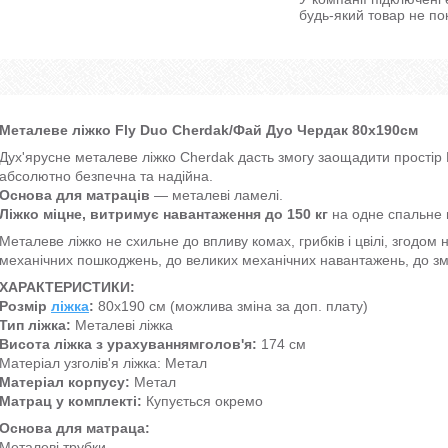
будь-який товар не по
Металеве ліжко Fly Duo Cherdak/Фай Дуо Чердак 80х190см
Дух'ярусне металеве ліжко Cherdak дасть змогу заощадити простір 
абсолютно безпечна та надійна.
Основа для матраців
— металеві ламелі.
Ліжко міцне, витримує навантаження до 150 кг
на одне спальне 
Металеве ліжко не схильне до впливу комах, грибків і цвілі, згодом н
механічних пошкоджень, до великих механічних навантажень, до змі
ХАРАКТЕРИСТИКИ:
Розмір
ліжка
:
80х190 см (можлива зміна за доп. плату)
Тип ліжка:
Металеві ліжка
Висота ліжка з урахуваннямголов'я:
174 см
Матеріал узголів'я ліжка: Метал
Матеріал корпусу:
Метал
Матрац у комплекті:
Купується окремо
Основа для матраца:
Металеві трубки