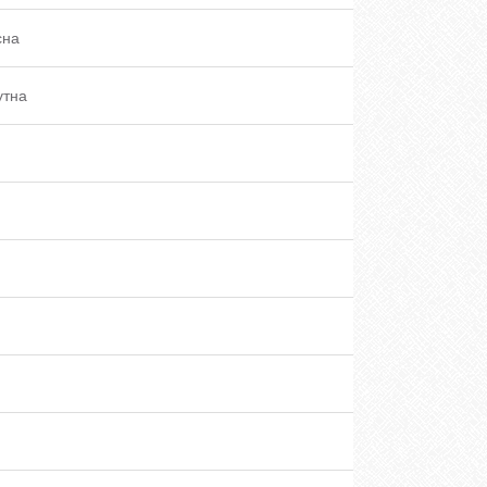
сна
утна