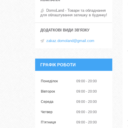
DomoLand - Товари та обладнання
для облаштування затишку в будинку!
zakaz.domoland@gmail.com
ГРАФІК РОБОТИ
Понеділок
09:00
20:00
Вівторок
09:00
20:00
Середа
09:00
20:00
Четвер
09:00
20:00
Пʼятниця
09:00
20:00