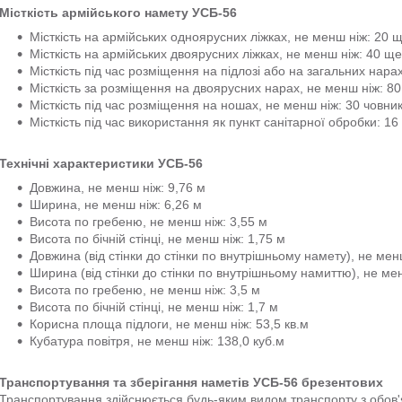
Місткість армійського намету УСБ-56
Місткість на армійських одноярусних ліжках, не менш ніж: 20 
Місткість на армійських двоярусних ліжках, не менш ніж: 40 щ
Місткість під час розміщення на підлозі або на загальних нарах
Місткість за розміщення на двоярусних нарах, не менш ніж: 80
Місткість під час розміщення на ношах, не менш ніж: 30 човник
Місткість під час використання як пункт санітарної обробки: 16
Технічні характеристики УСБ-56
Довжина, не менш ніж: 9,76 м
Ширина, не менш ніж: 6,26 м
Висота по гребеню, не менш ніж: 3,55 м
Висота по бічній стінці, не менш ніж: 1,75 м
Довжина (від стінки до стінки по внутрішньому намету), не мен
Ширина (від стінки до стінки по внутрішньому намиттю), не мен
Висота по гребеню, не менш ніж: 3,5 м
Висота по бічній стінці, не менш ніж: 1,7 м
Корисна площа підлоги, не менш ніж: 53,5 кв.м
Кубатура повітря, не менш ніж: 138,0 куб.м
Транспортування та зберігання наметів УСБ-56 брезентових
Транспортування здійснюється будь-яким видом транспорту з обов'