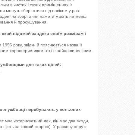
ьки в чистих і сухих приміщеннях із
и можуть зберігатися під навісом у разі
укладені на зберігання намети мають не менш
рювання й просушування.
, який відомий завдяки своїм розмірам і
1956 року, звідки й пояснюється назва її
чним характеристикам він і є найпоширенішим.
ужбовцями для таких цілей:
;
овослужбовці перебувають у польових
т має чотирискатний дах, він має два входи,
о шість на кожній стороні). У ранкову пору з