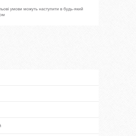
льові умови можуть наступити в будь-який
мом
й