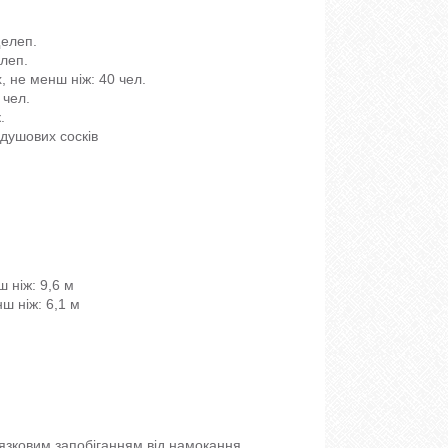
щелеп.
елеп.
, не менш ніж: 40 чел.
 чел.
.
 душових сосків
ш ніж: 9,6 м
ш ніж: 6,1 м
язковим запобіганням від намокання,