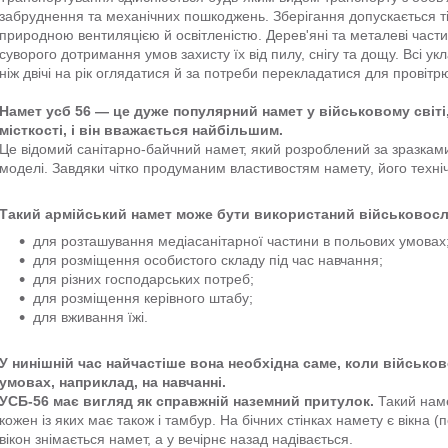
забруднення та механічних пошкоджень. Зберігання допускається тіл
природною вентиляцією й освітленістю. Дерев'яні та металеві частин
суворого дотримання умов захисту їх від пилу, снігу та дощу. Всі 
ніж двічі на рік оглядатися й за потреби перекладатися для провіт
Намет усб 56 — це дуже популярний намет у військовому світі
місткості, і він вважається найбільшим.
Це відомий санітарно-байчний намет, який розроблений за зразками 
моделі. Завдяки чітко продуманим властивостям намету, його техні
Такий армійський намет може бути використаний військовосл
для розташування медіасанітарної частини в польових умовах
для розміщення особистого складу під час навчання;
для різних господарських потреб;
для розміщення керівного штабу;
для вживання їжі.
У нинішній час найчастіше вона необхідна саме, коли військ
умовах, наприклад, на навчанні.
УСБ-56 має вигляд як справжній наземний притулок.
Такий наме
кожен із яких має також і тамбур. На бічних стінках намету є вікна (п
вікон знімається намет, а у вечірнє назад надівається.