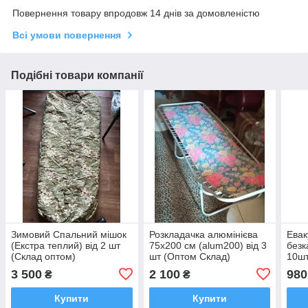
Повернення товару впродовж 14 днів за домовленістю
Всі умови повернення
Подібні товари компанії
Зимовий Спальний мішок
Розкладачка алюмінієва
Евак
(Екстра теплий) від 2 шт
75х200 см (alum200) від 3
безк
(Склад оптом)
шт (Оптом Склад)
10шт
3 500
2 100
980
₴
₴
Купити
Купити