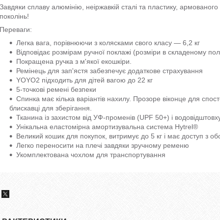
Завдяки сплаву алюмінію, неіржавкій сталі та пластику, армованого
поколінь!
Переваги:
Легка вага, порівнюючи з колясками свого класу — 6,2 кг
Відповідає розмірам ручної поклажі (розміри в складеному поло
Покращена ручка з м'якої екошкіри.
Ремінець для зап'ястя забезпечує додаткове страхування
YOYO2 підходить для дітей вагою до 22 кг
5-точкові ремені безпеки
Спинка має кілька варіантів нахилу. Прозоре віконце для спо
блискавці для зберігання.
Тканина із захистом від УФ-променів (UPF 50+) і водовідшто
Унікальна еластомірна амортизувальна система Hytrel®
Великий кошик для покупок, витримує до 5 кг і має доступ з обо
Легко переносити на плечі завдяки зручному ременю
Укомплектована чохлом для транспортування