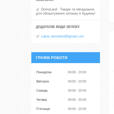
DomoLand - Товари та обладнання
для облаштування затишку в будинку!
zakaz.domoland@gmail.com
ГРАФІК РОБОТИ
Понеділок
09:00
20:00
Вівторок
09:00
20:00
Середа
09:00
20:00
Четвер
09:00
20:00
Пʼятниця
09:00
20:00