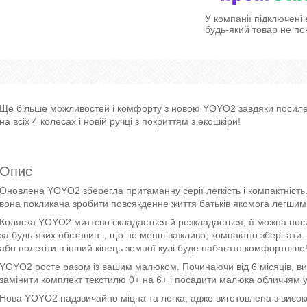
У компанії підключені
будь-який товар не по
Ще більше можливостей і комфорту з новою YOYO2 завдяки поси
на всіх 4 колесах і новій ручці з покриттям з екошкіри!
Опис
Оновлена YOYO2 зберегла притаманну серії легкість і компактність
вона покликана зробити повсякденне життя батьків якомога легшим
Коляска YOYO2 миттєво складається й розкладається, її можна носит
за будь-яких обставин і, що не менш важливо, компактно зберігати. 
або полетіти в інший кінець земної кулі буде набагато комфортніше
YOYO2 росте разом із вашим малюком. Починаючи від 6 місяців, ви
замінити комплект текстилю 0+ на 6+ і посадити малюка обличчям у
Нова YOYO2 надзвичайно міцна та легка, адже виготовлена з високо