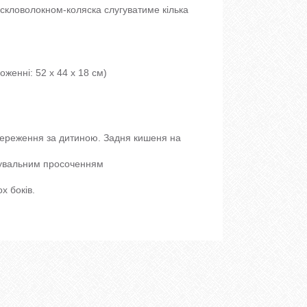
 скловолокном-коляска слугуватиме кілька
женні: 52 x 44 x 18 см)
стереження за дитиною. Задня кишеня на
вхувальним просоченням
х боків.