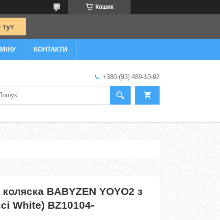
Кошик
МІНУ
КОНТАКТИ
+380 (93) 489-10-92
 коляска BABYZEN YOYO2 з
ссі White) BZ10104-