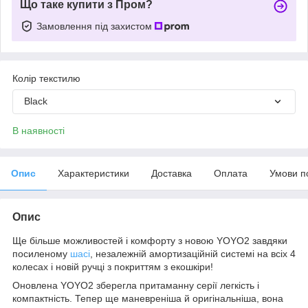
Що таке купити з Пром?
Замовлення під захистом
Колір текстилю
Black
В наявності
Опис
Характеристики
Доставка
Оплата
Умови п
Опис
Ще більше можливостей і комфорту з новою YOYO2 завдяки
посиленому
шасі
, незалежній амортизаційній системі на всіх 4
колесах і новій ручці з покриттям з екошкіри!
Оновлена YOYO2 зберегла притаманну серії легкість і
компактність. Тепер ще маневреніша й оригінальніша, вона