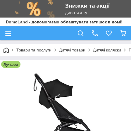
DomoLand - допомогаємо облаштувати затишок в домі!
Товари та послуги
Дитячі товари
Дитячі коляски
П
Лучшее