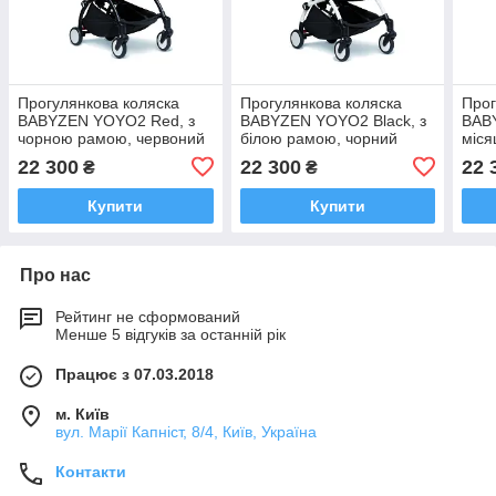
Прогулянкова коляска
Прогулянкова коляска
Прог
BABYZEN YOYO2 Red, з
BABYZEN YOYO2 Black, з
BAB
чорною рамою, червоний
білою рамою, чорний
міся
(BZ10109-02/BZ10104-04)
(BZ10109-01/BZ10104-05)
BZ1
22 300
22 300
22 
₴
₴
Купити
Купити
Про нас
Рейтинг не сформований
Менше 5 відгуків за останній рік
Працює з 07.03.2018
м. Київ
вул. Марії Капніст, 8/4, Київ, Україна
Контакти