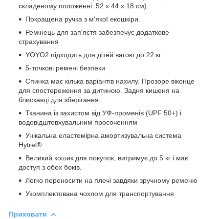
складеному положенні: 52 x 44 x 18 см)
Покращена ручка з м'якої екошкіри.
Ремінець для зап'ястя забезпечує додаткове
страхування
YOYO2 підходить для дітей вагою до 22 кг
5-точкові ремені безпеки
Спинка має кілька варіантів нахилу. Прозоре віконце
для спостереження за дитиною. Задня кишеня на
блискавці для зберігання.
Тканина із захистом від УФ-променів (UPF 50+) і
водовідштовхувальним просоченням
Унікальна еластомірна амортизувальна система
Hytrel®
Великий кошик для покупок, витримує до 5 кг і має
доступ з обох боків.
Легко переносити на плечі завдяки зручному ременю
Укомплектована чохлом для транспортування
Приховати