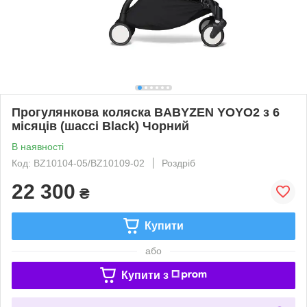
Прогулянкова коляска BABYZEN YOYO2 з 6
місяців (шассі Black) Чорний
В наявності
Код: BZ10104-05/BZ10109-02
Роздріб
22 300
₴
Купити
або
Купити з