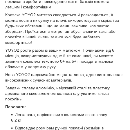
покликана зробити повсякденне життя батьків якомога
легшим і комфортнішим!
Коляска YOYO2 миттєво складається й розкладається, її
можна носити як сумку на плечі, використовувати скрізь і за
будь-яких обставин і, що не менш важливо, компактно
зберігати. Проїхатися в метро, автобусі, зловити таксі або
полетіти в інший кінець земної кулі буде набагато
комфортніше!
YOYO2 росте разом із вашим малюком. Починаючи від 6
місяців, використовуючи одне й те саме шасі, ви можете
замінити комплект текстилю 0+ на 6+ і посадити малюка
обличчям у напрямку руху.
Нова YOYO2 надзвичайно міцна та легка, адже виготовлена з
високоякісних сучасних матеріалів.
Завдяки сплаву алюмінію, неіржавкій сталі та пластику,
армованого скловолокном-коляска слугуватиме кілька
поколінь!
Переваги:
Легка вага, порівнюючи з колясками свого класу —
6,2 кг
Відповідає розмірам ручної поклажі (розміри в