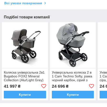
Всі умови повернення
Подібні товари компанії
Коляска універсальна 2в1
Універсальна коляска 2 в
Унів
Bugaboo FOX2 Mineral
1 Cam Techno Softy, рама
1 Ca
Collection (Alu/Light Grey)
чорний карбон, сірий з
сіра
мишкою
(805
41 997
24 696
24 
₴
₴
(805T/V98/977/514K)
Купити
Купити