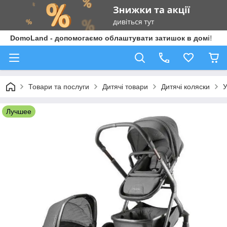
DomoLand - допомогаємо облаштувати затишок в домі!
Товари та послуги
Дитячі товари
Дитячі коляски
У
Лучшее