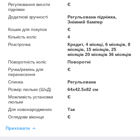
Регулювання висоти
Є
підніжки
Додаткові зручності
Регульована підніжка,
Знімний бампер
Кошик для покупок
Є
Кількість коліс
4
Розстрочка
Кредит, 4 місяці, 6 місяців, 8
місяців, 15 місяців, 25
місяців 20 місяців 36 місяців
Поворотність коліс
Поворотні
Ручка/ремінь для
Є
перенесення
Спинка
Регульована
Розмір люльки (ШхД)
64x42.5x82 см
Можливість установки
Є
люльки
Для новонароджених
Так
Оглядове віконце
Є
Приховати