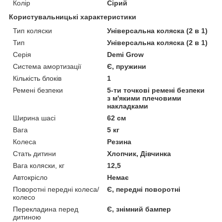
Колір
Сірий
Користувальницькі характеристики
Тип коляски
Універсальна коляска (2 в 1)
Тип
Універсальна коляска (2 в 1)
Серія
Demi Grow
Система амортизації
Є, пружини
Кількість блоків
1
Ремені безпеки
5-ти точкові ремені безпеки
з м'якими плечовими
накладками
Ширина шасі
62 см
Вага
5 кг
Колеса
Резина
Стать дитини
Хлопчик, Дівчинка
Вага коляски, кг
12,5
Автокрісло
Немає
Поворотні передні колеса/
Є, передні поворотні
колесо
Перекладина перед
Є, знімний бампер
дитиною