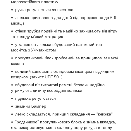
морозостійкого пластику
ручка регулюється за висотою
люлька призначена для дітей від народження до 6-9
місяців
стінки трубки подвійні та надійно захищають від вітру
та холоду м'який матрацик
у капюшон люльки вбудований натяжний тент-
москітка з УФ-захистом
прогулянковий блок зроблений за принципом гамака/
кокона
великий капюшон з оглядовим віконцем і відкидним
козирком (захист UPF 50+)
вбудовані п'ятиточкові ремені безпеки надійно
утримують дитину всередині коляски
підніжка регулюється
знімний Бампер
легко складається, принцип складання — "книжка"
"родзинкою" прогулянкового блока є знімна вкладка,
яка використовується в холодну пору року, а в теплу