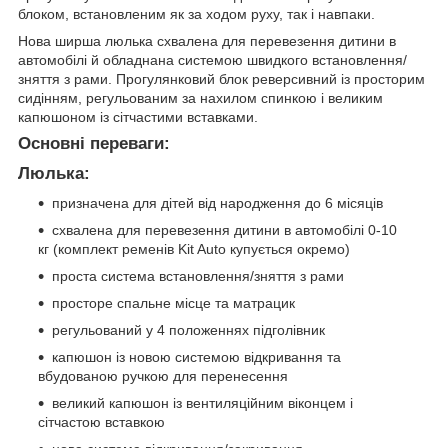
блоком, встановленим як за ходом руху, так і навпаки.
Нова ширша люлька схвалена для перевезення дитини в
автомобілі й обладнана системою швидкого встановлення/
зняття з рами. Прогулянковий блок реверсивний із просторим
сидінням, регульованим за нахилом спинкою і великим
капюшоном із сітчастими вставками.
Основні переваги:
Люлька:
призначена для дітей від народження до 6 місяців
схвалена для перевезення дитини в автомобілі 0-10
кг (комплект ременів Kit Auto купується окремо)
проста система встановлення/зняття з рами
просторе спальне місце та матрацик
регульований у 4 положеннях підголівник
капюшон із новою системою відкривання та
вбудованою ручкою для перенесення
великий капюшон із вентиляційним віконцем і
сітчастою вставкою