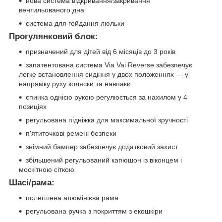
нова система відкривання/закривання
вентильованого дна
система для гойдання люльки
Прогулянковий блок:
призначений для дітей від 6 місяців до 3 років
запатентована система Via Vai Reverse забезпечує
легке встановлення сидіння у двох положеннях — у
напрямку руху коляски та навпаки
спинка однією рукою регулюється за нахилом у 4
позиціях
регульована підніжка для максимальної зручності
п'ятиточкові ремені безпеки
знімний бампер забезпечує додатковий захист
збільшений регульований капюшон із віконцем і
москітною сіткою
Шасі/рама:
полегшена алюмінієва рама
регульована ручка з покриттям з екошкіри