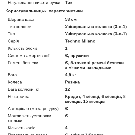
Регулювання висоти ручки
Так
Користувальницькі характеристики
Ширина шасі
53 см
Тип коляски
Універсальна коляска (3-в-1)
Тип
Універсальна коляска (3-в-1)
Серія
Techno Milano
Кількість блоків
1
Система амортизації
Є, пружини
Ремені безпеки
Є, 5-точкові ремені безпеки
з м'якими накладками
Вага
4,9 кг
Колеса
Резина
Вага коляски, кг
12
Розстрочка
Кредит, 4 місяці, 6 місяців, 8
місяців, 15 місяців
Автокрісло (мітка розділу)
Є
Можливість установки
Є
люльки
Кількість коліс
4
Перекладина перед
Є, знімний бампер