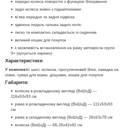
передні колеса поворотні з функцією блокування
задні колеса знімні з підшипниками
м'яка передня та задня підвіска
здвоєна педаль гальма задніх коліс
легко та компактно складається із сидінням
великий кошик для покупок
є можливість встановлення на раму автокрісла групи
0+ (купується окремо)
Характеристики
У комплекті:
шасі, колиска, прогулянковий блок, накидка на
ніжки, сумка для мами, дощовик, кошик для покупок
Габарити:
коляска в розкладеному вигляді (ВхШхД) —
116х53х93 см
рама в розкладеному вигляді (ВхШхД) — 111х53х93
см
рама в складеному вигляді (ВхШхД) — 26х53х78 см
колиска (ВхШхД) — 66-26х42х92 см