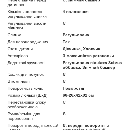
дитиною
Кількість положень
4 положення
регулювання спинки
Регулювання висоти
Є
підніжки
Спинка
Регульована
Для новонароджених
Так
Стать дитини
Дівчинка, Хлопчик
Автокрісло
З можливістю установки
Додаткові зручності
Регульована підніжка Знімна
оббивка, Знімний бампер
Кошик для покупок
Є
В комплекті
Є
Поворотність коліс
Поворотні
Розмір люльки (ШхД)
66-26х42х92 см
Перестановка блоку
Є
особою/спиною
Ручка/ремінь для
Є
перенесення
Поворотні передні колеса/
Є, передні поворотні з
колесо
можливістю фіксації