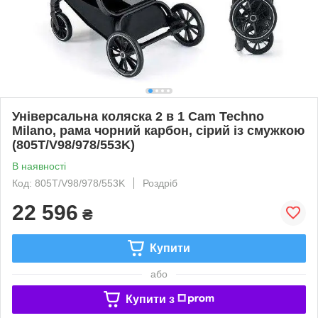
Універсальна коляска 2 в 1 Cam Techno
Milano, рама чорний карбон, сірий із смужкою
(805T/V98/978/553K)
В наявності
Код: 805T/V98/978/553K
Роздріб
22 596
₴
Купити
або
Купити з