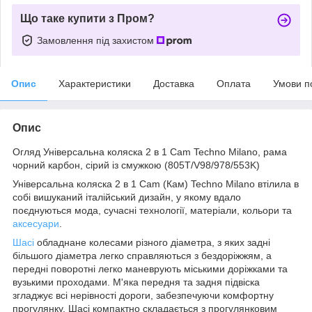
Що таке купити з Пром?
Замовлення під захистом
Опис
Характеристики
Доставка
Оплата
Умови п
Опис
Огляд Універсальна коляска 2 в 1 Cam Techno Milano, рама
чорний карбон, сірий із смужкою (805T/V98/978/553K)
Універсальна коляска 2 в 1 Cam (Кам) Techno Milano втілила в
собі вишуканий італійський дизайн, у якому вдало
поєднуються мода, сучасні технології, матеріали, кольори та
аксесуари
.
Шасі
обладнане колесами різного діаметра, з яких задні
більшого діаметра легко справляються з бездоріжжям, а
передні поворотні легко маневрують міськими доріжками та
вузькими проходами. М'яка передня та задня підвіска
згладжує всі нерівності дороги, забезпечуючи комфортну
прогулянку. Шасі компактно складається з прогулянковим