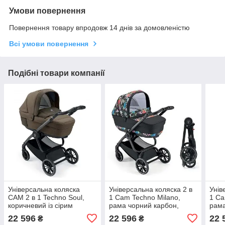
Умови повернення
Повернення товару впродовж 14 днів за домовленістю
Всі умови повернення
Подібні товари компанії
Універсальна коляска
Універсальна коляска 2 в
Унів
CAM 2 в 1 Techno Soul,
1 Cam Techno Milano,
1 Ca
коричневий із сірим
рама чорний карбон,
рама
(805T/V99/970/501К)
чорний з кольоровим
сині
22 596
22 596
22 
₴
₴
принтом
(805