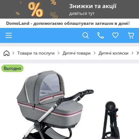
DomoLand - допомогаємо облаштувати затишок в домі!
Товари та послуги
Дитячі товари
Дитячі коляски
У
Выгодно