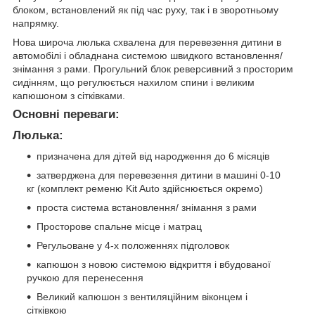
блоком, встановлений як під час руху, так і в зворотньому
напрямку.
Нова широча люлька схвалена для перевезення дитини в
автомобілі і обладнана системою швидкого встановлення/
знімання з рами. Прогульний блок реверсивний з просторим
сидінням, що регулюється нахилом спини і великим
капюшоном з сітківками.
Основні переваги:
Люлька:
призначена для дітей від народження до 6 місяців
затверджена для перевезення дитини в машині 0-10
кг (комплект ременю Kit Auto здійснюється окремо)
проста система встановлення/ знімання з рами
Просторове спальне місце і матрац
Регульоване у 4-х положеннях підголовок
капюшон з новою системою відкриття і вбудованої
ручкою для перенесення
Великий капюшон з вентиляційним віконцем і
сітківкою