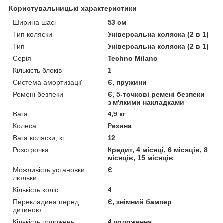
Користувальницькі характеристики
Ширина шасі
53 см
Тип коляски
Універсальна коляска (2 в 1)
Тип
Універсальна коляска (2 в 1)
Серія
Techno Milano
Кількість блоків
1
Система амортизації
Є, пружини
Ремені безпеки
Є, 5-точкові ремені безпеки
з м'якими накладками
Вага
4,9 кг
Колеса
Резина
Вага коляски, кг
12
Розстрочка
Кредит, 4 місяці, 6 місяців, 8
місяців, 15 місяців
Можливість установки
Є
люльки
Кількість коліс
4
Перекладина перед
Є, знімний бампер
дитиною
Кількість положень
4 положення