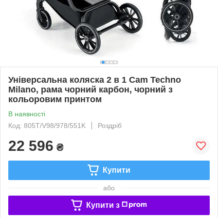
Універсальна коляска 2 в 1 Cam Techno
Milano, рама чорний карбон, чорний з
кольоровим принтом
В наявності
Код: 805T/V98/978/551K
Роздріб
22 596
₴
Купити
або
Купити з