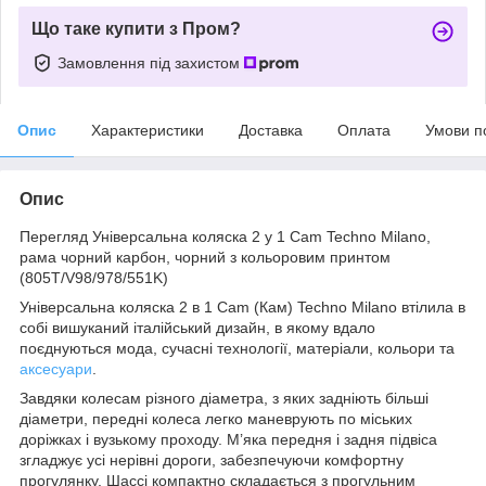
Що таке купити з Пром?
Замовлення під захистом
Опис
Характеристики
Доставка
Оплата
Умови п
Опис
Перегляд Універсальна коляска 2 у 1 Cam Techno Milano,
рама чорний карбон, чорний з кольоровим принтом
(805T/V98/978/551K)
Універсальна коляска 2 в 1 Cam (Кам) Techno Milano втілила в
собі вишуканий італійський дизайн, в якому вдало
поєднуються мода, сучасні технології, матеріали, кольори та
аксесуари
.
Завдяки колесам різного діаметра, з яких задніють більші
діаметри, передні колеса легко маневрують по міських
доріжках і вузькому проходу. М’яка передня і задня підвіса
згладжує усі нерівні дороги, забезпечуючи комфортну
прогулянку. Шассі компактно складається з прогульним