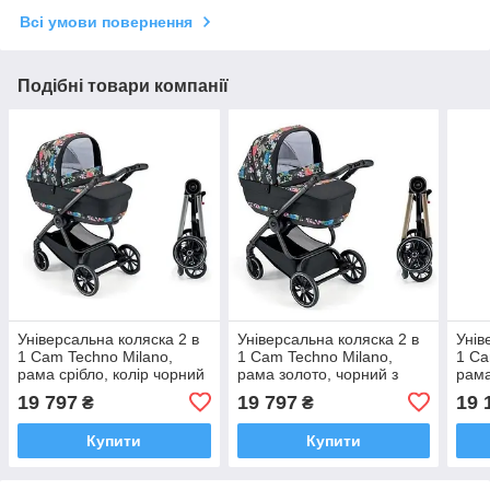
Всі умови повернення
Подібні товари компанії
Універсальна коляска 2 в
Універсальна коляска 2 в
Унів
1 Cam Techno Milano,
1 Cam Techno Milano,
1 Ca
рама срібло, колір чорний
рама золото, чорний з
рама
з кольоровим принтом
кольоровим принтом
коль
19 797
19 797
19 
₴
₴
(805T/V93/978/551K)
(805
Купити
Купити