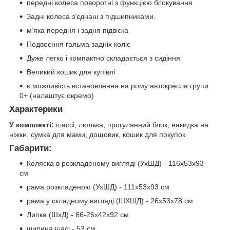
передні колеса поворотні з функцією блокування
Задні колеса з’єднані з підшипниками.
м’яка передня і задня підвіска
Подвоєння гальма задніх коліс
Дуже легко і компактно складається з сидіння
Великий кошик для купівлі
є можливість встановлення на рому автокресла групи
0+ (налаштує окремо)
Характерики
У комплекті:
шассі, люлька, прогулянний блок, накидка на
ніжки, сумка для мами, дощовик, кошик для покупок
Габарити:
Коляска в розкладеному вигляді (УхШД) - 116x53x93
см
рама розкладеною (УхШД) - 111х53x93 см
рама у складному вигляді (ШХШД) - 26x53x78 см
Липка (ШхД) - 66-26х42х92 см
ширина шасі - 53 см