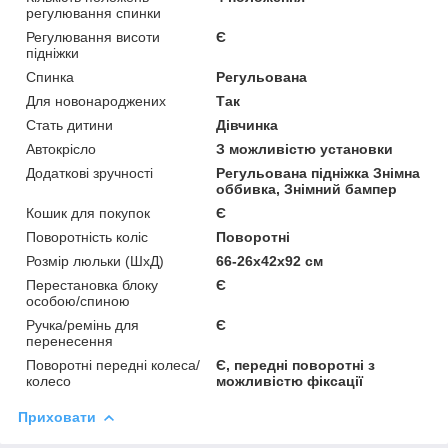
регулювання спинки
Регулювання висоти
Є
підніжки
Спинка
Регульована
Для новонароджених
Так
Стать дитини
Дівчинка
Автокрісло
З можливістю установки
Додаткові зручності
Регульована підніжка Знімна
оббивка, Знімний бампер
Кошик для покупок
Є
Поворотність коліс
Поворотні
Розмір люльки (ШхД)
66-26х42х92 см
Перестановка блоку
Є
особою/спиною
Ручка/ремінь для
Є
перенесення
Поворотні передні колеса/
Є, передні поворотні з
колесо
можливістю фіксації
Приховати