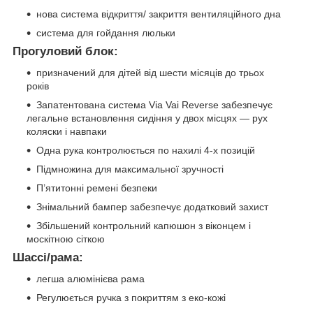
нова система відкриття/ закриття вентиляційного дна
система для гойдання люльки
Прогуловий блок:
призначений для дітей від шести місяців до трьох
років
Запатентована система Via Vai Reverse забезпечує
легальне встановлення сидіння у двох місцях — рух
коляски і навпаки
Одна рука контролюється по нахилі 4-х позицій
Підмножина для максимальної зручності
П’ятитонні ремені безпеки
Знімальний бампер забезпечує додатковий захист
Збільшений контрольний капюшон з віконцем і
москітною сіткою
Шассі/рама:
легша алюмінієва рама
Регулюється ручка з покриттям з еко-кожі