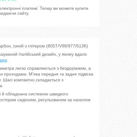
 електронні платежі. Тепер ви можете купити
кидаючи сайту.
рбон, синій з глітером (805T/V98/977/513K)
ишуканий італійський дизайн, у якому вдало
уари
.
іаметра легко справляються з бездоріжжям, а
и проходами. М'яка передня та задня підвіска
. Шасі компактно складається з
и.
і й обладнана системою швидкого
росторим сидінням, регульованим за нахилом