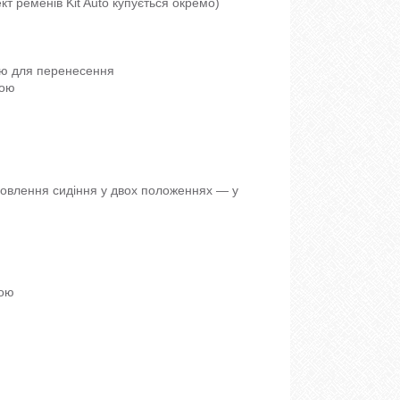
кт ременів Kit Auto купується окремо)
ою для перенесення
кою
новлення сидіння у двох положеннях — у
кою