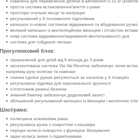
схвалена для перевезення дитини в автомобілі 0-10 кг (компле
проста система встановлення/зняття з рами
просторе спальне місце та матрацик
регульований у 4 положеннях підголівник
капюшон із новою системою відкривання та вбудованою ручк
великий капюшон із вентиляційним віконцем і сітчастою встав
нова система відкривання/закривання вентильованого дна
система для гойдання люльки
Прогулянковий блок:
призначений для дітей від 6 місяців до 3 років
запатентована система Via Vai Reverse забезпечує легке вста
напрямку руху коляски та навпаки
спинка однією рукою регулюється за нахилом у 4 позиціях
регульована підніжка для максимальної зручності
п'ятиточкові ремені безпеки
знімний бампер забезпечує додатковий захист
збільшений регульований капюшон із віконцем і москітною сіт
Шасі/рама:
полегшена алюмінієва рама
регульована ручка з покриттям з екошкіри
передні колеса поворотні з функцією блокування
задні колеса знімні з підшипниками