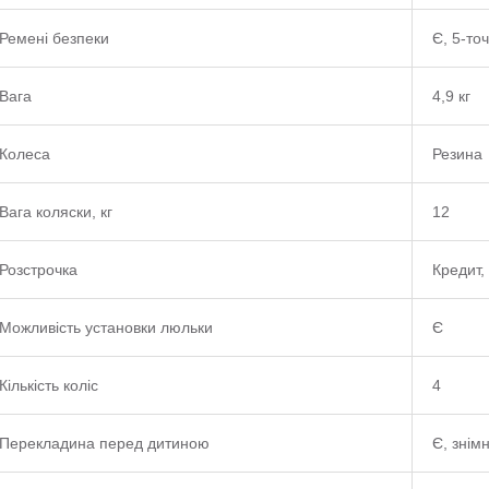
Ремені безпеки
Є, 5-то
Вага
4,9 кг
Колеса
Резина
Вага коляски, кг
12
Розстрочка
Кредит, 
Можливість установки люльки
Є
Кількість коліс
4
Перекладина перед дитиною
Є, знім