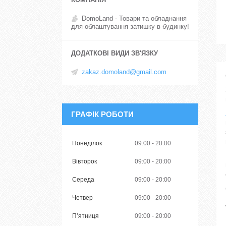
DomoLand - Товари та обладнання
для облаштування затишку в будинку!
zakaz.domoland@gmail.com
ГРАФІК РОБОТИ
Понеділок
09:00
20:00
Вівторок
09:00
20:00
Середа
09:00
20:00
Четвер
09:00
20:00
Пʼятниця
09:00
20:00