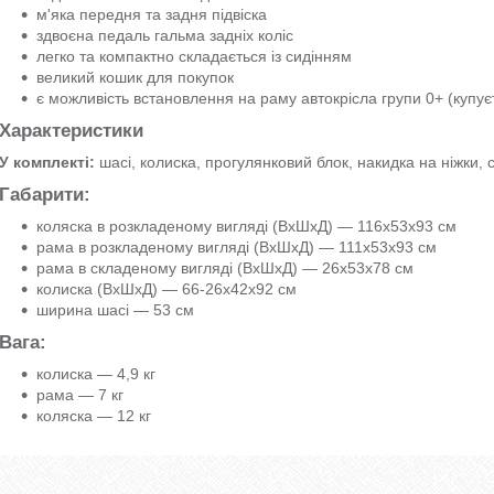
м'яка передня та задня підвіска
здвоєна педаль гальма задніх коліс
легко та компактно складається із сидінням
великий кошик для покупок
є можливість встановлення на раму автокрісла групи 0+ (купує
Характеристики
У комплекті:
шасі, колиска, прогулянковий блок, накидка на ніжки,
Габарити:
коляска в розкладеному вигляді (ВхШхД) — 116х53х93 см
рама в розкладеному вигляді (ВхШхД) — 111х53х93 см
рама в складеному вигляді (ВхШхД) — 26х53х78 см
колиска (ВхШхД) — 66-26х42х92 см
ширина шасі — 53 см
Вага:
колиска — 4,9 кг
рама — 7 кг
коляска — 12 кг