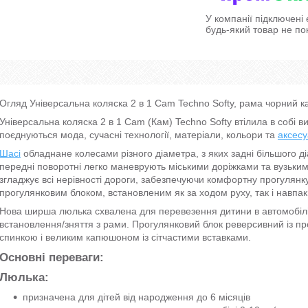
У компанії підключені
будь-який товар не по
Огляд Універсальна коляска 2 в 1 Cam Techno Softy, рама чорний ка
Універсальна коляска 2 в 1 Cam (Кам) Techno Softy втілила в собі в
поєднуються мода, сучасні технології, матеріали, кольори та
аксес
Шасі
обладнане колесами різного діаметра, з яких задні більшого д
передні поворотні легко маневрують міськими доріжками та вузьким
згладжує всі нерівності дороги, забезпечуючи комфортну прогулянку
прогулянковим блоком, встановленим як за ходом руху, так і навпак
Нова ширша люлька схвалена для перевезення дитини в автомобіл
встановлення/зняття з рами. Прогулянковий блок реверсивний із п
спинкою і великим капюшоном із сітчастими вставками.
Основні переваги:
Люлька:
призначена для дітей від народження до 6 місяців