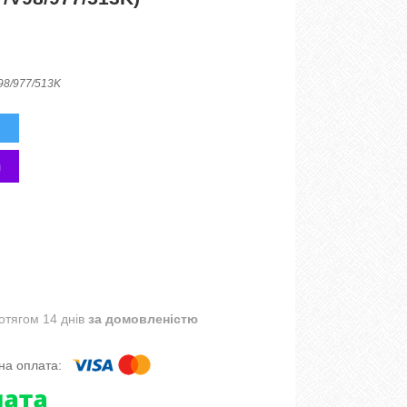
98/977/513K
отягом 14 днів
за домовленістю