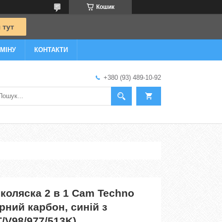
Кошик
МІНУ
КОНТАКТИ
+380 (93) 489-10-92
коляска 2 в 1 Cam Techno
орний карбон, синій з
T/V98/977/513K)