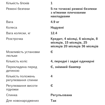
Кількість блоків
1
Ремені безпеки
5-ти точкові ремені безпеки
з м'якими плечовими
накладками
Вага
4.9 кг
Колеса
Надувні
Вага коляски, кг
12.4
Розстрочка
Кредит, 4 місяці, 6 місяців, 8
місяців, 15 місяців, 25
місяців 20 місяців 36 місяців
Можливість установки
Є
люльки
Кількість коліс
4, передні і задні одинарні
Перекладина перед
Є, знімний бампер
дитиною
Кількість положень
4
регулювання спинки
Регулювання висоти
Є
підніжки
Спинка
Регульована
Для новонароджених
Так