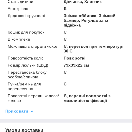
Стать дитини
Дівчинка, Хлопчик
Автокрісло
Є
Додаткові зручності
Знімна оббивка, Знімний
бампер, Регульована
підніжка
Кошик для покупок
Є
В комплекті
Є
Можливість стирати чохол
Є, переться при температурі
30 C
Поворотність коліс
Поворотні
Розмір люльки (ШхД)
79х35х22 см
Перестановка блоку
Є
особою/спиною
Ручка/ремінь для
Є
перенесення
Поворотні передні колеса/
Є, передні поворотні з
колесо
можливістю фіксації
Приховати
Умови доставки