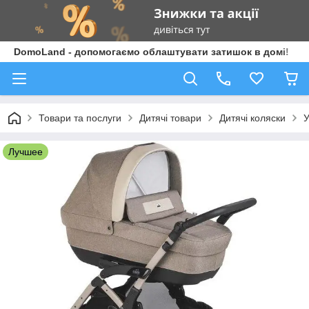
DomoLand - допомогаємо облаштувати затишок в домі!
Товари та послуги
Дитячі товари
Дитячі коляски
У
Лучшее