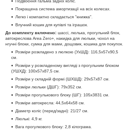
Подвоєння гальма задніх коліс.
Покращена система амортизації на всіх колесах.
Легко і компактно складається "книжка".
Влучний кошик для купівлі та іграшок.
До комплекту включено:
шассі, люлька, прогульний блок,
автокреслова Area Zero+, накидка для люльки, чохол на
нгучні блоки, сумка для мами, дощовик, кошика для покупок.
Розміри розкладено з люлкою (УхШД): 116,5х57x90,5
см.
Розміри у розкладеному вигляді з прогульним блоком
(УШХД): 100x57x87,5 см.
Розміри у складній формі (ШХШД): 29x57x87 см.
Розміри люльки (ДШГ): 79х352 см.
Розміри прогулькового блоку (ШГ): 105х3831 см.
Розміри автокресла: 44,5х64х58 см.
Діаметр коліс (перед/задні): 21/27 см.
Ліюлькі: 4,9 кг.
Вага прогулкового блоку: 2,8 кілограма.