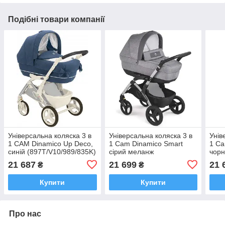
Подібні товари компанії
Універсальна коляска 3 в
Універсальна коляска 3 в
Унів
1 CAM Dinamico Up Deco,
1 Cam Dinamico Smart
1 Ca
синій (897T/V10/989/835K)
сірий меланж
чорн
(897025/T910)
(897
21 687
21 699
21 
₴
₴
Купити
Купити
Про нас