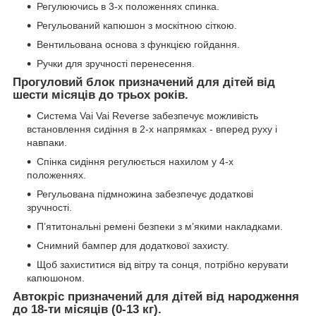
Регулюючись в 3-х положеннях спинка.
Регульований капюшон з москітною сіткою.
Вентильована основа з функцією гойдання.
Ручки для зручності перенесення.
Прогуловий блок призначений для дітей від
шести місяців до трьох років.
Система Vai Vai Reverse забезпечує можливість
встановлення сидіння в 2-х напрямках - вперед руху і
навпаки.
Спінка сидіння регулюється нахилом у 4-х
положеннях.
Регульована підмножина забезпечує додаткові
зручності.
П’ятитональні ремені безпеки з м’якими накладками.
Снимний бампер для додаткової захисту.
Щоб захиститися від вітру та сонця, потрібно керувати
капюшоном.
Автокріс призначений для дітей від народження
до 18-ти місяців (0-13 кг).