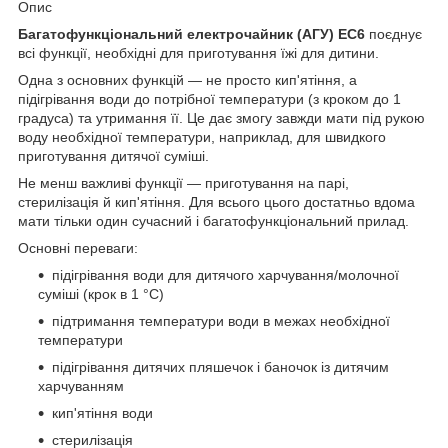
Опис
Багатофункціональний електрочайник (АГУ) EC6
поєднує
всі функції, необхідні для приготування їжі для дитини.
Одна з основних функцій — не просто кип'ятіння, а
підігрівання води до потрібної температури (з кроком до 1
градуса) та утримання її. Це дає змогу завжди мати під рукою
воду необхідної температури, наприклад, для швидкого
приготування дитячої суміші.
Не менш важливі функції — приготування на парі,
стерилізація й кип'ятіння. Для всього цього достатньо вдома
мати тільки один сучасний і багатофункціональний прилад.
Основні переваги:
підігрівання води для дитячого харчування/молочної
суміші (крок в 1 °C)
підтримання температури води в межах необхідної
температури
підігрівання дитячих пляшечок і баночок із дитячим
харчуванням
кип'ятіння води
стерилізація