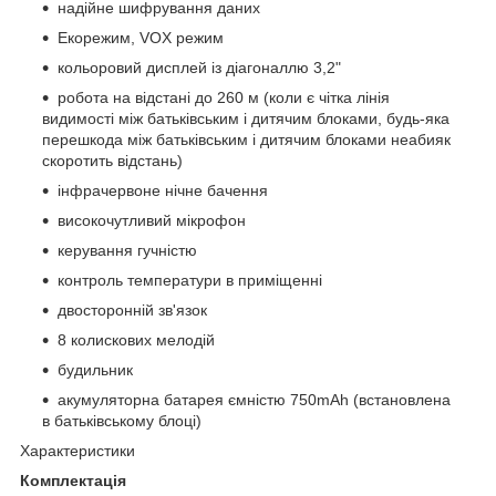
надійне шифрування даних
Екорежим, VOX режим
кольоровий дисплей із діагоналлю 3,2"
робота на відстані до 260 м (коли є чітка лінія
видимості між батьківським і дитячим блоками, будь-яка
перешкода між батьківським і дитячим блоками неабияк
скоротить відстань)
інфрачервоне нічне бачення
високочутливий мікрофон
керування гучністю
контроль температури в приміщенні
двосторонній зв'язок
8 колискових мелодій
будильник
акумуляторна батарея ємністю 750mAh (встановлена
в батьківському блоці)
Характеристики
Комплектація