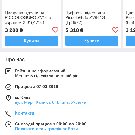
Цифрова відеоняня
Цифрова відеоняня
Циф
PICCOLOGUFO ZV16 з
PiccoloGufo ZV661S
Picc
екраном 2.0' (ZV16)
(Гр8672)
(Гр8
3 200
5 318
3 1
₴
₴
Купити
Купити
Про нас
Рейтинг не сформований
Менше 5 відгуків за останній рік
Працює з 07.03.2018
м. Київ
вул. Марії Капніст, 8/4, Київ, Україна
Контакти
Сьогодні працює з 09:00 до 20:00
Показати весь графік роботи