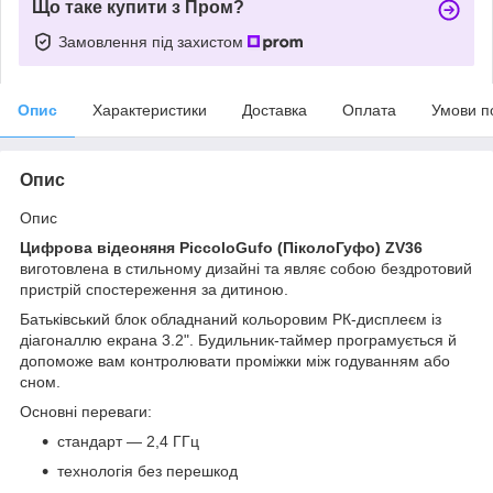
Що таке купити з Пром?
Замовлення під захистом
Опис
Характеристики
Доставка
Оплата
Умови п
Опис
Опис
Цифрова відеоняня PiccoloGufo (ПіколоГуфо) ZV36
виготовлена в стильному дизайні та являє собою бездротовий
пристрій спостереження за дитиною.
Батьківський блок обладнаний кольоровим РК-дисплеєм із
діагоналлю екрана 3.2". Будильник-таймер програмується й
допоможе вам контролювати проміжки між годуванням або
сном.
Основні переваги:
стандарт — 2,4 ГГц
технологія без перешкод