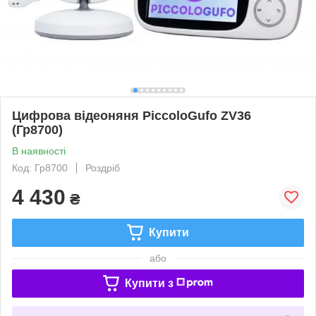
Цифрова відеоняня PiccoloGufo ZV36
(Гр8700)
В наявності
Код: Гр8700
Роздріб
4 430
₴
Купити
або
Купити з