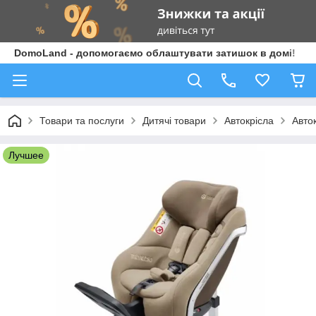
DomoLand - допомогаємо облаштувати затишок в домі!
Товари та послуги
Дитячі товари
Автокрісла
Авто
Лучшее