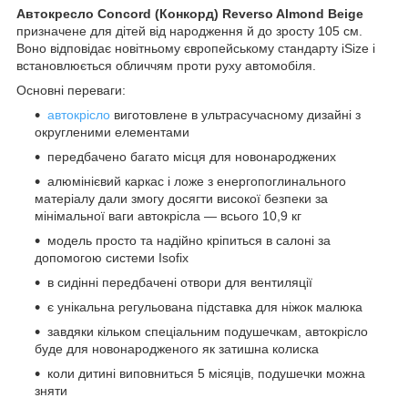
Автокресло Concord (Конкорд) Reverso Almond Beige
призначене для дітей від народження й до зросту 105 см.
Воно відповідає новітньому європейському стандарту
iSize і
встановлюється обличчям проти руху автомобіля.
Основні переваги:
автокрісло
виготовлене в ультрасучасному дизайні з
округленими елементами
передбачено багато місця для новонароджених
алюмінієвий каркас і ложе з енергопоглинального
матеріалу дали змогу досягти високої безпеки за
мінімальної ваги автокрісла — всього 10,9 кг
модель просто та надійно кріпиться в салоні за
допомогою системи Isofix
в сидінні передбачені отвори для вентиляції
є унікальна регульована підставка для ніжок малюка
завдяки кільком спеціальним подушечкам, автокрісло
буде для новонародженого як затишна колиска
коли дитині виповниться 5 місяців, подушечки можна
зняти