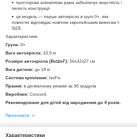
просторова алюмінієва рама забезпечує жорсткість і
легкість конструкції
ця модель — перше автокрісло в групі 0+, яке
повністю відповідає новітнім європейським вимогам I-
SIZE
Характеристики
Група:
0+
Вага автокрісла:
10,9 кг
Розміри автокрісла (ВхШхГ):
56х32х27 см
Вага дитини:
до 18 кг
Система кріплення:
IsoFix
Прання:
в делікатному режимі за 30 градусів
Виробник:
Concord.
Рекомендовано для дітей від народження до 4 років.
Приховати
Характеристики