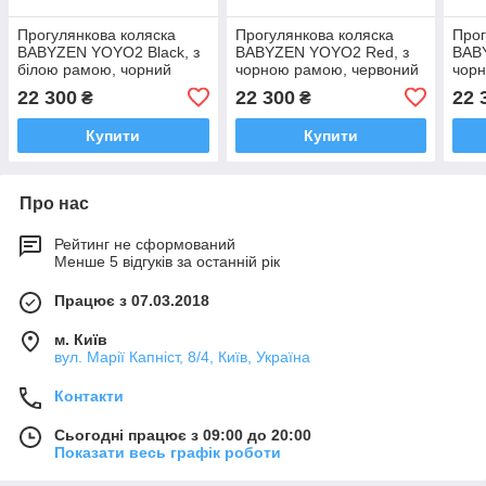
Прогулянкова коляска
Прогулянкова коляска
Прог
BABYZEN YOYO2 Black, з
BABYZEN YOYO2 Red, з
BAB
білою рамою, чорний
чорною рамою, червоний
чорн
(BZ10109-01/BZ10104-05)
(BZ10109-02/BZ10104-04)
(BZ1
22 300
22 300
22 
₴
₴
Купити
Купити
Про нас
Рейтинг не сформований
Менше 5 відгуків за останній рік
Працює з 07.03.2018
м. Київ
вул. Марії Капніст, 8/4, Київ, Україна
Контакти
Сьогодні працює з 09:00 до 20:00
Показати весь графік роботи