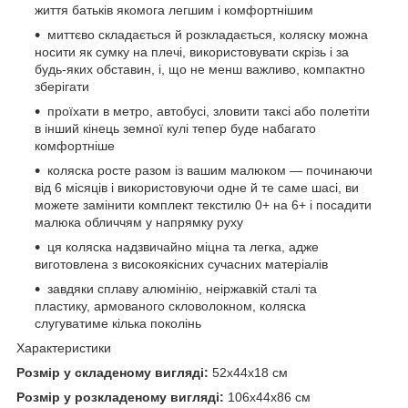
життя батьків якомога легшим і комфортнішим
миттєво складається й розкладається, коляску можна
носити як сумку на плечі, використовувати скрізь і за
будь-яких обставин, і, що не менш важливо, компактно
зберігати
проїхати в метро, автобусі, зловити таксі або полетіти
в інший кінець земної кулі тепер буде набагато
комфортніше
коляска росте разом із вашим малюком — починаючи
від 6 місяців і використовуючи одне й те саме шасі, ви
можете замінити комплект текстилю 0+ на 6+ і посадити
малюка обличчям у напрямку руху
ця коляска надзвичайно міцна та легка, адже
виготовлена з високоякісних сучасних матеріалів
завдяки сплаву алюмінію, неіржавкій сталі та
пластику, армованого скловолокном, коляска
слугуватиме кілька поколінь
Характеристики
Розмір у складеному вигляді:
52x44x18 см
Розмір у розкладеному вигляді:
106x44x86 см