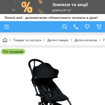
DomoLand - допомогаємо облаштувати затишок в домі!
Товари та послуги
Дитячі товари
Дитячі коляски
П
Топ продажів