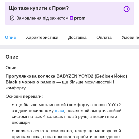
Що таке купити з Пром?
Замовлення під захистом
Опис
Характеристики
Доставка
Оплата
Умови п
Опис
Опис
Прогулянкова коляска BABYZEN YOYO2 (Бебізен Йойо)
Black з чорною рамою —
ще більше можливостей і
комфорту.
Основні переваги:
ще більше можливостей і комфорту з новою YoYo 2
завдяки посиленому
шасі
, незалежній амортизаційній
системі на всіх 4 колесах і новій ручці з покриттям з
екошкіри
коляска легка та компактна, тепер ще маневрова й
оригінальніша, вона покликана зробити повсякденне