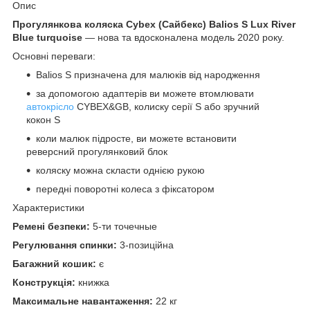
Опис
Прогулянкова коляска Cybex (Сайбекс) Balios S Lux River
Blue turquoise
— нова та вдосконалена модель 2020 року.
Основні переваги:
Balios S призначена для малюків від народження
за допомогою адаптерів ви можете втомлювати
автокрісло
CYBEX&GB, колиску серії S або зручний
кокон S
коли малюк підросте, ви можете встановити
реверсний прогулянковий блок
коляску можна скласти однією рукою
передні поворотні колеса з фіксатором
Характеристики
Ремені безпеки:
5-ти точечные
Регулювання спинки:
3-позиційна
Багажний кошик:
є
Конструкція:
книжка
Максимальне навантаження:
22 кг