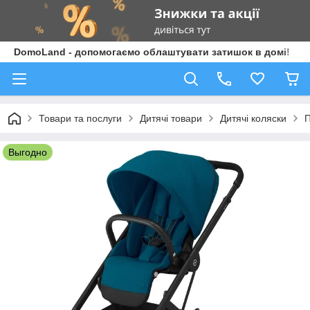
DomoLand - допомогаємо облаштувати затишок в домі!
Товари та послуги
Дитячі товари
Дитячі коляски
П
Выгодно