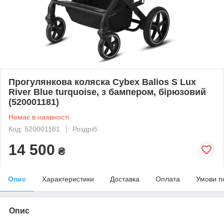
Прогулянкова коляска Cybex Balios S Lux
River Blue turquoise, з бампером, бірюзовий
(520001181)
Немає в наявності
Код: 520001181
Роздріб
14 500
₴
Опис
Характеристики
Доставка
Оплата
Умови п
Опис