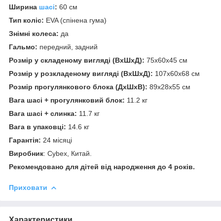
Ширина
шасі
:
60 см
Тип коліс:
EVA (спінена гума)
Знімні колеса:
да
Гальмо:
передний, задний
Розмір у складеному вигляді (ВхШхД):
75х60х45 см
Розмір у розкладеному вигляді (ВхШхД):
107х60х68 см
Розмір прогулянкового блока (ДхШхВ):
89х28х55 см
Вага шасі + прогулянковий блок:
11.2 кг
Вага шасі + слинка:
11.7 кг
Вага в упаковці:
14.6 кг
Гарантія:
24 місяці
Виробник
: Cybex, Китай.
Рекомендовано для дітей від народження до 4 років.
Приховати
Характеристики