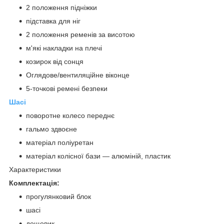
2 положення підніжки
підставка для ніг
2 положення ременів за висотою
м'які накладки на плечі
козирок від сонця
Оглядове/вентиляційне віконце
5-точкові ремені безпеки
Шасі
поворотне колесо переднє
гальмо здвоєне
матеріал поліуретан
матеріал колісної бази — алюміній, пластик
Характеристики
Комплектація:
прогулянковий блок
шасі
дощовик