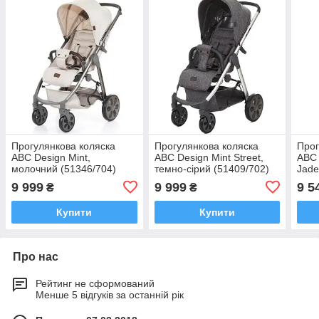
Прогулянкова коляска
Прогулянкова коляска
Прог
ABC Design Mint,
ABC Design Mint Street,
ABC 
молочний (51346/704)
темно-сірий (51409/702)
Jade
(120
9 999
9 999
9 5
₴
₴
Купити
Купити
Про нас
Рейтинг не сформований
Менше 5 відгуків за останній рік