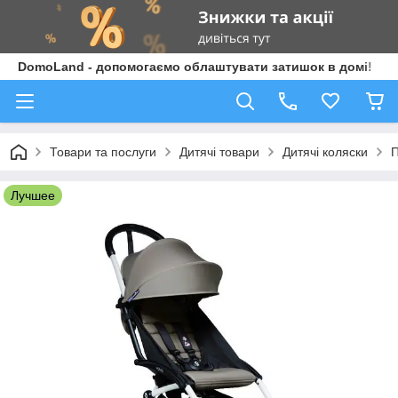
DomoLand - допомогаємо облаштувати затишок в домі!
Товари та послуги
Дитячі товари
Дитячі коляски
П
Лучшее