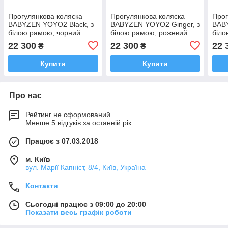
Прогулянкова коляска
Прогулянкова коляска
Прог
BABYZEN YOYO2 Black, з
BABYZEN YOYO2 Ginger, з
BAB
білою рамою, чорний
білою рамою, рожевий
біло
(BZ10109-01/BZ10104-05)
(BZ10109-01/BZ10104-09)
(BZ1
22 300
22 300
22 
₴
₴
Купити
Купити
Про нас
Рейтинг не сформований
Менше 5 відгуків за останній рік
Працює з 07.03.2018
м. Київ
вул. Марії Капніст, 8/4, Київ, Україна
Контакти
Сьогодні працює з 09:00 до 20:00
Показати весь графік роботи