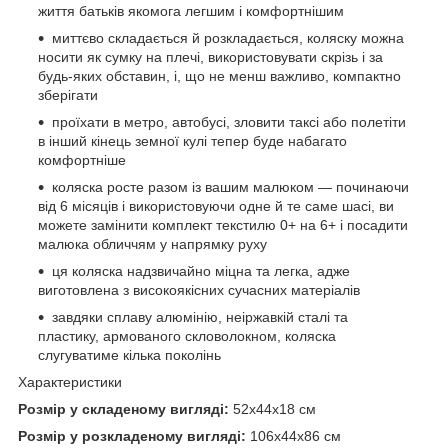
життя батьків якомога легшим і комфортнішим
миттєво складається й розкладається, коляску можна
носити як сумку на плечі, використовувати скрізь і за
будь-яких обставин, і, що не менш важливо, компактно
зберігати
проїхати в метро, автобусі, зловити таксі або полетіти
в інший кінець земної кулі тепер буде набагато
комфортніше
коляска росте разом із вашим малюком — починаючи
від 6 місяців і використовуючи одне й те саме шасі, ви
можете замінити комплект текстилю 0+ на 6+ і посадити
малюка обличчям у напрямку руху
ця коляска надзвичайно міцна та легка, адже
виготовлена з високоякісних сучасних матеріалів
завдяки сплаву алюмінію, неіржавкій сталі та
пластику, армованого скловолокном, коляска
слугуватиме кілька поколінь
Характеристики
Розмір у складеному вигляді:
52x44x18 см
Розмір у розкладеному вигляді:
106x44x86 см