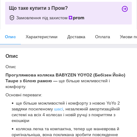
Що таке купити з Пром?
Замовлення під захистом
Опис
Характеристики
Доставка
Оплата
Умови п
Опис
Опис
Прогулянкова коляска BABYZEN YOYO2 (Бебізен Йойо)
Taupe з білою рамою —
ще більше можливостей і
комфорту.
Основні переваги:
ще більше можливостей і комфорту з новою YoYo 2
завдяки посиленому
шасі
, незалежній амортизаційній
системі на всіх 4 колесах і новій ручці з покриттям з
екошкіри
коляска легка та компактна, тепер ще маневрова й
оригінальніша, вона покликана зробити повсякденне