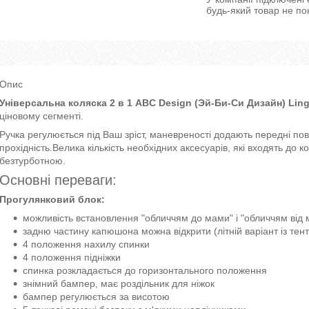
будь-який товар не по
Опис
Універсальна коляска 2 в 1 ABC Design (
Эй-Би-Си Дизайн
) Lin
ціновому сегменті.
Ручка регулюється під Ваш зріст, маневреності додають передні пово
прохідність.Велика кількість необхідних аксесуарів, які входять до
безтурботною.
Основні переваги:
Прогулянковий блок:
можливість встановлення "обличчям до мами" і "обличчям від
задню частину капюшона можна відкрити (літній варіант із тент
4 положення нахилу спинки
4 положення підніжки
спинка розкладається до горизонтального положення
знімний бампер, має роздільник для ніжок
бампер регулюється за висотою