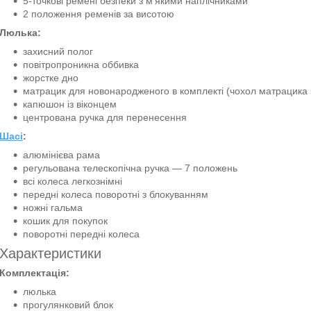
5-точкові ремені безпеки з м'якими наплічниками
2 положення ременів за висотою
Люлька:
захисний полог
повітропроникна оббивка
жорстке дно
матрацик для новонародженого в комплекті (чохол матрацика 
капюшон із віконцем
центрована ручка для перенесення
Шасі
:
алюмінієва рама
регульована телескопічна ручка — 7 положень
всі колеса легкознімні
передні колеса поворотні з блокуванням
ножні гальма
кошик для покупок
поворотні передні колеса
Характеристики
Комплектація:
люлька
прогулянковий блок