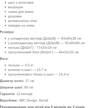
шасі з колесами
матрацик
сумка для мами
дощовик
антимоскітна сітка
накидка на ніжки
Розміри:
у складеному вигляді (ДхШхВ) — 84х60х38 см
у розкладеному вигляді (ДхШхВ) — 91x60x85 см
люлька (ДхШхГ) - 77х33х18 см
прогулянковий блок (ВхШхГ) — 46х32х20 см
Вага:
люльки — 4,5 кг
колиски із шасі — 13,7 кг
прогулянкового блока із шасі — 14,4 кг
Діаметр коліс:
27 см
Ширина шасі:
60 см
Гарантія:
12 місяців
Виробник:
ABC Design, Китай.
Рекомендовано для дітей від 0 місяців до 3 років.