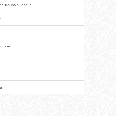
альна/комбінована
й
олісні
ці