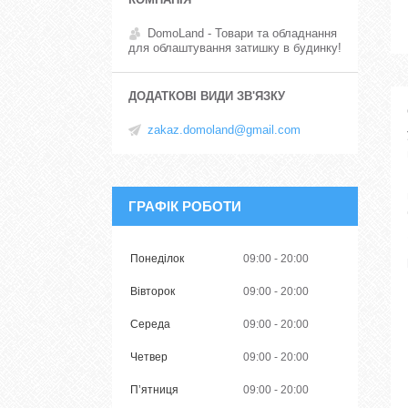
DomoLand - Товари та обладнання
для облаштування затишку в будинку!
zakaz.domoland@gmail.com
ГРАФІК РОБОТИ
Понеділок
09:00
20:00
Вівторок
09:00
20:00
Середа
09:00
20:00
Четвер
09:00
20:00
Пʼятниця
09:00
20:00