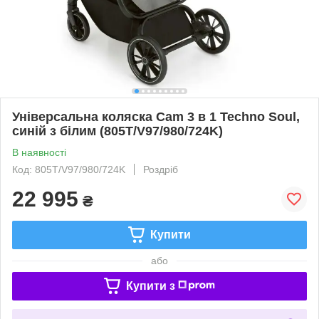
Універсальна коляска Cam 3 в 1 Techno Soul,
синій з білим (805T/V97/980/724K)
В наявності
Код: 805T/V97/980/724K
Роздріб
22 995
₴
Купити
або
Купити з