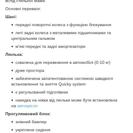
вслід стильної мами.
Основні переваги:
Шасі:
передні поворотні колеса з функцією блокування
литі задні колеса з металевими підшипниками та
центральним гальмом
м'які передні та задні амортизатори
Люлька:
схвалена для перевезення в автомобілі (0-10 кг)
дуже простора
забезпечена запатентованою системою швидкого
встановлення та зняття Quicky system
є регульований підголівник
накидка на ніжки від люльки може бути встановлена
на
автокрісло
Прогулянковий блок:
знімний бампер
укріплене сидіння