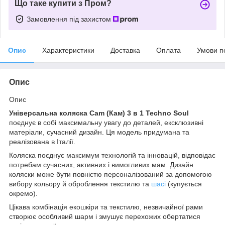
Що таке купити з Пром?
Замовлення під захистом
Опис
Характеристики
Доставка
Оплата
Умови п
Опис
Опис
Універсальна коляска Cam (Кам) 3 в 1 Techno Soul
поєднує в собі максимальну увагу до деталей, ексклюзивні
матеріали, сучасний дизайн. Ця модель придумана та
реалізована в Італії.
Коляска поєднує максимум технологій та інновацій, відповідає
потребам сучасних, активних і вимогливих мам. Дизайн
коляски може бути повністю персоналізований за допомогою
вибору кольору й оброблення текстилю та
шасі
(купується
окремо).
Цікава комбінація екошкіри та текстилю, незвичайної рами
створює особливий шарм і змушує перехожих обертатися