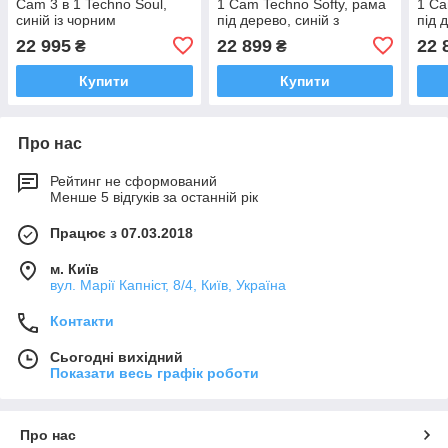
Cam 3 в 1 Techno Soul,
1 Cam Techno Softy, рама
1 Ca
синій із чорним
під дерево, синій з
під 
(805T/V98/980/724K)
глиттером
вед
22 995
22 899
22 
₴
₴
(805T/V96/977/513K)
(805
Купити
Купити
Про нас
Рейтинг не сформований
Менше 5 відгуків за останній рік
Працює з 07.03.2018
м. Київ
вул. Марії Капніст, 8/4, Київ, Україна
Контакти
Сьогодні вихідний
Показати весь графік роботи
Про нас