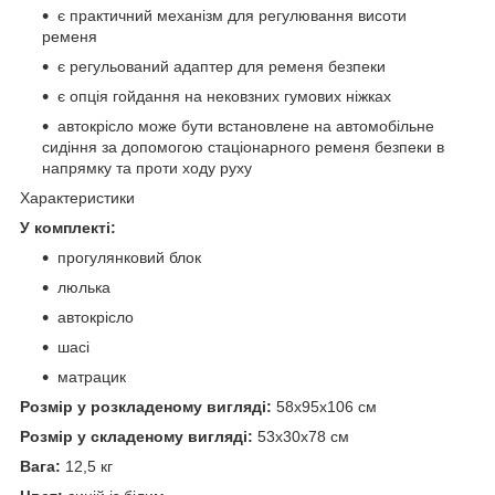
є практичний механізм для регулювання висоти
ременя
є регульований адаптер для ременя безпеки
є опція гойдання на нековзних гумових ніжках
автокрісло може бути встановлене на автомобільне
сидіння за допомогою стаціонарного ременя безпеки в
напрямку та проти ходу руху
Характеристики
У комплекті:
прогулянковий блок
люлька
автокрісло
шасі
матрацик
Розмір у розкладеному вигляді:
58х95х106 см
Розмір у складеному вигляді:
53х30х78 см
Вага:
12,5 кг