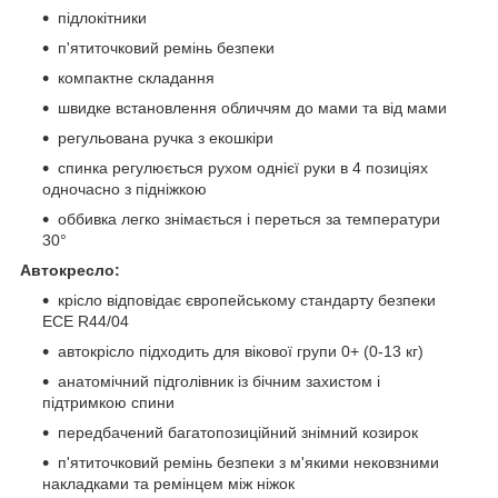
підлокітники
п'ятиточковий ремінь безпеки
компактне складання
швидке встановлення обличчям до мами та від мами
регульована ручка з екошкіри
спинка регулюється рухом однієї руки в 4 позиціях
одночасно з підніжкою
оббивка легко знімається і переться за температури
30°
Автокресло:
крісло відповідає європейському стандарту безпеки
ECE R44/04
автокрісло підходить для вікової групи 0+ (0-13 кг)
анатомічний підголівник із бічним захистом і
підтримкою спини
передбачений багатопозиційний знімний козирок
п'ятиточковий ремінь безпеки з м'якими нековзними
накладками та ремінцем між ніжок