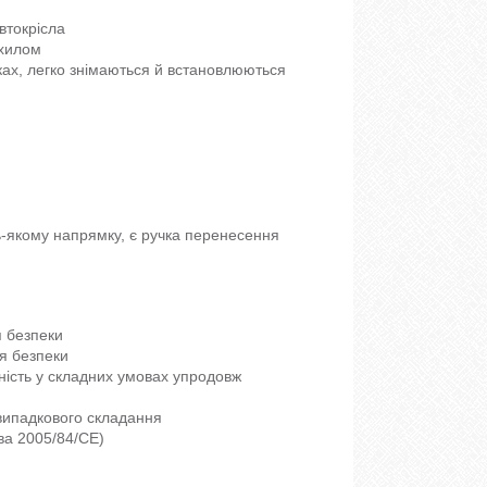
втокрісла
ахилом
ках, легко знімаються й встановлюються
-якому напрямку, є ручка перенесення
я безпеки
ня безпеки
дність у складних умовах упродовж
 випадкового складання
ва 2005/84/CE)