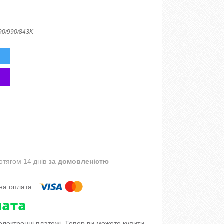
90/990/843K
отягом 14 днів
за домовленістю
 електронні платежі. Тепер ви можете купити