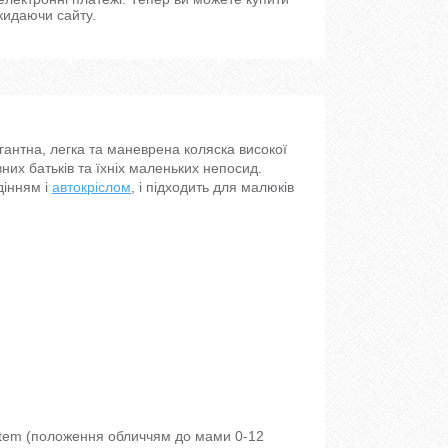
кидаючи сайту.
антна, легка та маневрена коляска високої
вних батьків та їхніх маленьких непосид.
дінням і
автокріслом
, і підходить для малюків
stem (положення обличчям до мами 0-12