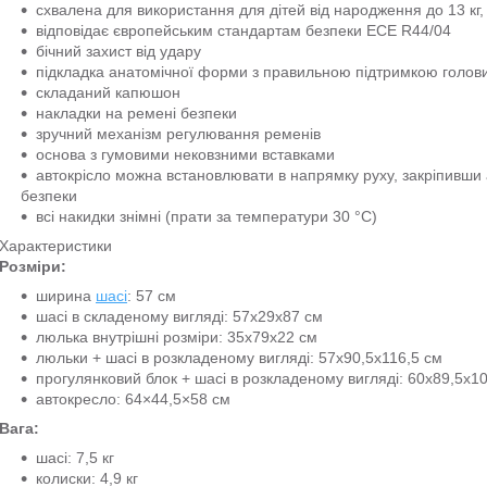
схвалена для використання для дітей від народження до 13 кг,
відповідає європейським стандартам безпеки ECE R44/04
бічний захист від удару
підкладка анатомічної форми з правильною підтримкою голов
складаний капюшон
накладки на ремені безпеки
зручний механізм регулювання ременів
основа з гумовими нековзними вставками
автокрісло можна встановлювати в напрямку руху, закріпивш
безпеки
всі накидки знімні (прати за температури 30 °C)
Характеристики
Розміри:
ширина
шасі
: 57 см
шасі в складеному вигляді: 57х29х87 см
люлька внутрішні розміри: 35х79х22 см
люльки + шасі в розкладеному вигляді: 57х90,5х116,5 см
прогулянковий блок + шасі в розкладеному вигляді: 60x89,5x1
автокресло: 64×44,5×58 см
Вага:
шасі: 7,5 кг
колиски: 4,9 кг