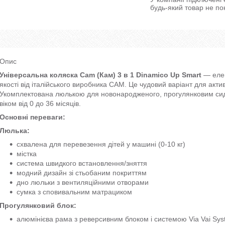
будь-який товар не по
Опис
Універсальна коляска Cam (Кам) 3 в 1 Dinamico Up Smart
— елег
якості від італійського виробника САМ. Це чудовий варіант для акти
Укомплектована люлькою для новонародженого, прогулянковим си
віком від 0 до 36 місяців.
Основні переваги:
Люлька:
схвалена для перевезення дітей у машині (0-10 кг)
містка
система швидкого встановлення/зняття
модний дизайн зі стьобаним покриттям
дно люльки з вентиляційними отворами
сумка з сповивальним матрациком
Прогулянковий блок:
алюмінієва рама з реверсивним блоком і системою Via Vai Sy