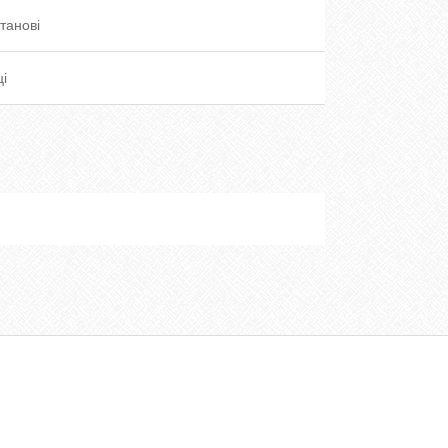
танові
ці