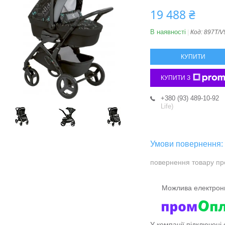
19 488 ₴
В наявності
Код:
897T/V
КУПИТИ
КУПИТИ З
+380 (93) 489-10-92
Life)
повернення товару пр
У компанії підключені