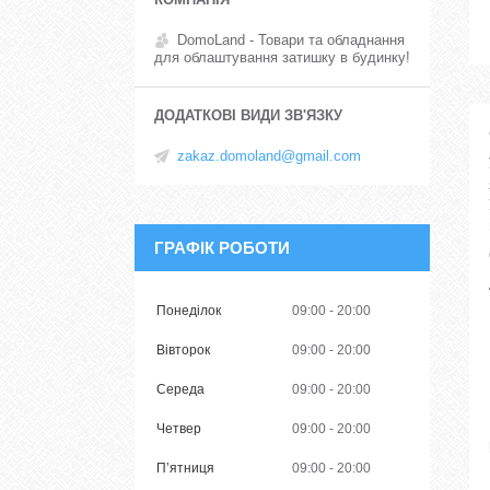
DomoLand - Товари та обладнання
для облаштування затишку в будинку!
zakaz.domoland@gmail.com
ГРАФІК РОБОТИ
Понеділок
09:00
20:00
Вівторок
09:00
20:00
Середа
09:00
20:00
Четвер
09:00
20:00
Пʼятниця
09:00
20:00