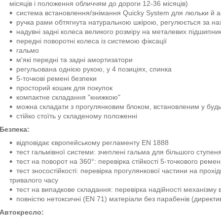
місяців і положення обличчям до дороги 12-36 місяців)
система встановлення/знімання Quicky System для люльки й а
ручка рами обтягнута натуральною шкірою, регулюється за н
надувні задні колеса великого розміру на металевих підшипни
передні поворотні колеса із системою фіксації
гальмо
м'які передні та задні амортизатори
регульована однією рукою, у 4 позиціях, спинка
5-точкові ремені безпеки
просторий кошик для покупок
компактне складання "книжкою"
можна складати з прогулянковим блоком, встановленим у будь
стійко стоїть у складеному положенні
Безпека:
відповідає європейському регламенту EN 1888
тест гальмівної системи: зчеплені гальма для більшого ступен
тест на поворот на 360°: перевірка стійкості 5-точкового реме
тест зносостійкості: перевірка прогулянкової частини на прохі
тривалого часу
тест на випадкове складання: перевірка надійності механізму
повністю нетоксичні (EN 71) матеріали без парабенів (директи
Автокресло: