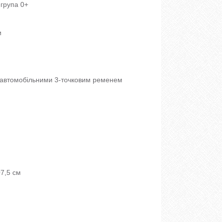
 група 0+
и
и автомобільними 3-точковим ременем
07,5 см