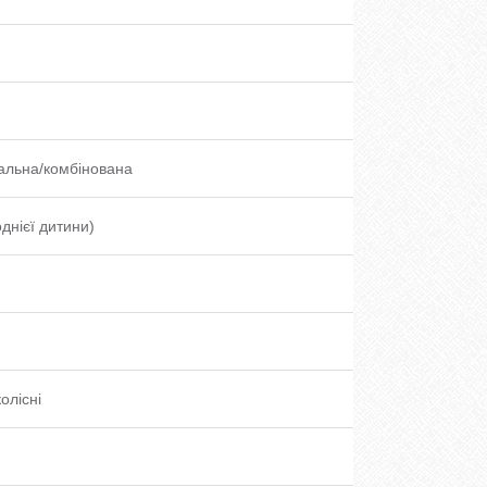
альна/комбінована
однієї дитини)
олісні