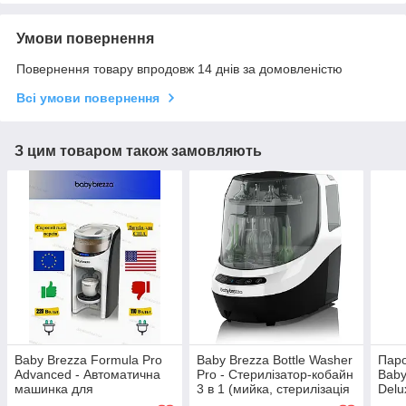
Умови повернення
Повернення товару впродовж 14 днів за домовленістю
Всі умови повернення
З цим товаром також замовляють
Baby Brezza Formula Pro
Baby Brezza Bottle Washer
Паро
Advanced - Автоматична
Pro - Стерилізатор-кобайн
Baby
машинка для
3 в 1 (мийка, стерилізація
Delu
приготування дитячої
та сушка) Нова!