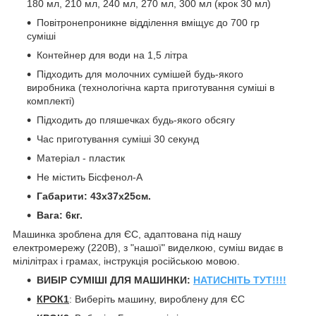
180 мл, 210 мл, 240 мл, 270 мл, 300 мл (крок 30 мл)
Повітронепроникне відділення вміщує до 700 гр
суміші
Контейнер для води на 1,5 літра
Підходить для молочних сумішей будь-якого
виробника (технологічна карта приготування суміші в
комплекті)
Підходить до пляшечках будь-якого обсягу
Час приготування суміші 30 секунд
Матеріал - пластик
Не містить Бісфенол-А
Габарити: 43х37х25см.
Вага: 6кг.
Машинка зроблена для ЄС, адаптована під нашу
електромережу (220В), з "нашої" виделкою, суміш видає в
мілілітрах і грамах, інструкція російською мовою.
ВИБІР СУМІШІ ДЛЯ МАШИНКИ:
НАТИСНІТЬ ТУТ!!!!
КРОК1
: Виберіть машину, вироблену для ЄС