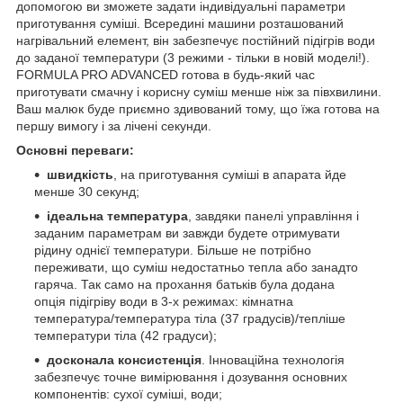
допомогою ви зможете задати індивідуальні параметри
приготування суміші. Всередині машини розташований
нагрівальний елемент, він забезпечує постійний підігрів води
до заданої температури (3 режими - тільки в новій моделі!).
FORMULA PRO ADVANCED готова в будь-який час
приготувати смачну і корисну суміш менше ніж за півхвилини.
Ваш малюк буде приємно здивований тому, що їжа готова на
першу вимогу і за лічені секунди.
Основні переваги:
швидкість
, на приготування суміші в апарата йде
менше 30 секунд;
ідеальна температура
, завдяки панелі управління і
заданим параметрам ви завжди будете отримувати
рідину однієї температури. Більше не потрібно
переживати, що суміш недостатньо тепла або занадто
гаряча. Так само на прохання батьків була додана
опція підігріву води в 3-х режимах: кімнатна
температура/температура тіла (37 градусів)/тепліше
температури тіла (42 градуси);
досконала консистенція
. Інноваційна технологія
забезпечує точне вимірювання і дозування основних
компонентів: сухої суміші, води;