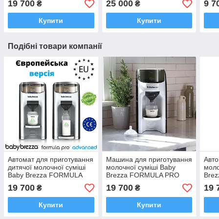
19 700
25 000
9 7
₴
₴
суміші
(BRZ0103)
Купити
Купити
Подібні товари компанії
Автомат для приготування
Машина для приготування
Авто
дитячої молочної суміші
молочної суміші Baby
моло
Baby Brezza FORMULA
Brezza FORMULA PRO
Bre
PRO ADVANCED 220В
ADVANCED
FOR
19 700
19 700
19 
₴
₴
(FR
Купити
Купити