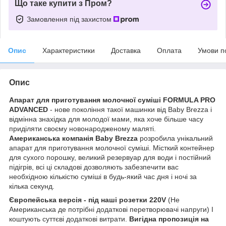
Що таке купити з Пром?
Замовлення під захистом
Опис
Характеристики
Доставка
Оплата
Умови п
Опис
Апарат для приготування молочної суміші FORMULA PRO
ADVANCED
- нове покоління такої машинки від Baby Brezza і
відмінна знахідка для молодої мами, яка хоче більше часу
приділяти своєму новонародженому маляті.
Американська компанія Baby Brezza
розробила унікальний
апарат для приготування молочної суміші. Місткий контейнер
для сухого порошку, великий резервуар для води і постійний
підігрів, всі ці складові дозволяють забезпечити вас
необхідною кількістю суміші в будь-який час дня і ночі за
кілька секунд.
Європейська версія - під наші розетки 220V
(Не
Американська де потрібні додаткові перетворювачі напруги) І
коштують суттєві додаткові витрати.
Вигідна пропозиція на