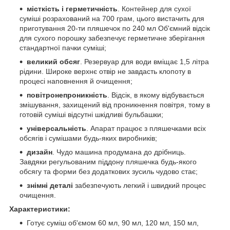
місткість і герметичність
. Контейнер для сухої
суміші розрахований на 700 грам, цього вистачить для
приготування 20-ти пляшечок по 240 мл Об'ємний відсік
для сухого порошку забезпечує герметичне зберігання
стандартної пачки суміші;
великий обсяг
. Резервуар для води вміщає 1,5 літра
рідини. Широке верхнє отвір не завдасть клопоту в
процесі наповнення й очищення;
повітронепроникність
. Відсік, в якому відбувається
змішування, захищений від проникнення повітря, тому в
готовій суміші відсутні шкідливі бульбашки;
універсальність
. Апарат працює з пляшечками всіх
обсягів і сумішами будь-яких виробників;
дизайн
. Чудо машина продумана до дрібниць.
Завдяки регульованим піддону пляшечка будь-якого
обсягу та форми без додаткових зусиль чудово стає;
знімні деталі
забезпечують легкий і швидкий процес
очищення.
Характеристики:
Готує суміш об'ємом 60 мл, 90 мл, 120 мл, 150 мл,