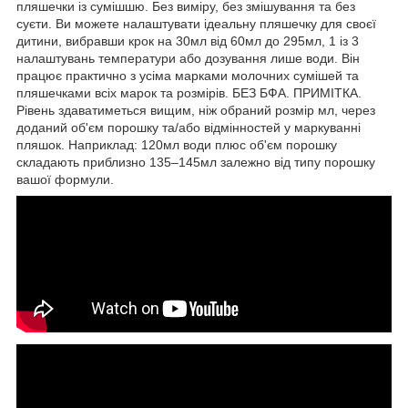
пляшечки із сумішшю. Без виміру, без змішування та без
суєти. Ви можете налаштувати ідеальну пляшечку для своєї
дитини, вибравши крок на 30мл від 60мл до 295мл, 1 із 3
налаштувань температури або дозування лише води. Він
працює практично з усіма марками молочних сумішей та
пляшечками всіх марок та розмірів. БЕЗ БФА. ПРИМІТКА.
Рівень здаватиметься вищим, ніж обраний розмір мл, через
доданий об'єм порошку та/або відмінностей у маркуванні
пляшок. Наприклад: 120мл води плюс об'єм порошку
складають приблизно 135–145мл залежно від типу порошку
вашої формули.