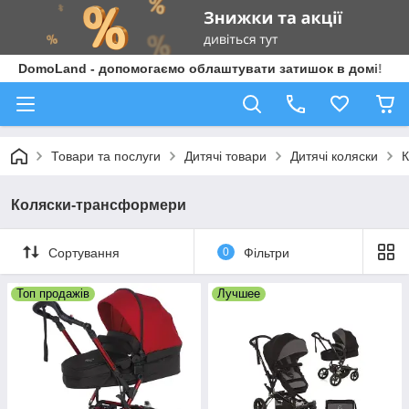
DomoLand - допомогаємо облаштувати затишок в домі!
Товари та послуги
Дитячі товари
Дитячі коляски
К
Коляски-трансформери
Сортування
0
Фільтри
Топ продажів
Лучшее