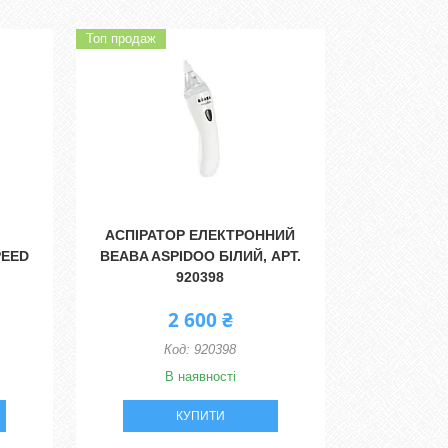
Топ продаж
АСПІРАТОР ЕЛЕКТРОННИЙ
PEED
BEABA ASPIDOO БІЛИЙ, АРТ.
920398
2 600 ₴
920398
В наявності
КУПИТИ