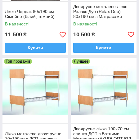
Двоярусне металеве ліжко
Ліжко Чердак 80х190 см
Релакс Дуо (Relax Duo)
Сімейне (білий, темний)
80х190 см з Матрасами
(АКЦІЯ ОПТ ВІД 2 шт.)
В наявності
В наявності
11 500
10 500
₴
₴
Купити
Купити
Топ продажів
Лучшее
Двоярусне ліжко 190х70 см
Ліжко металеве двохярусне
спинка ДСП з Ватними
70х190см з ДСП спинкою
Матрацами (АКЦІЯ ОПТ ВІД