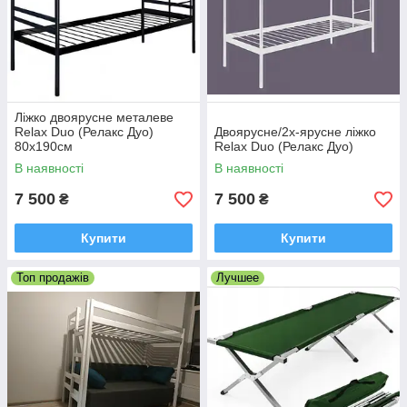
Ліжко двоярусне металеве
Relax Duo (Релакс Дуо)
Двоярусне/2х-ярусне ліжко
80х190см
Relax Duo (Релакс Дуо)
В наявності
В наявності
7 500
7 500
₴
₴
Купити
Купити
Топ продажів
Лучшее