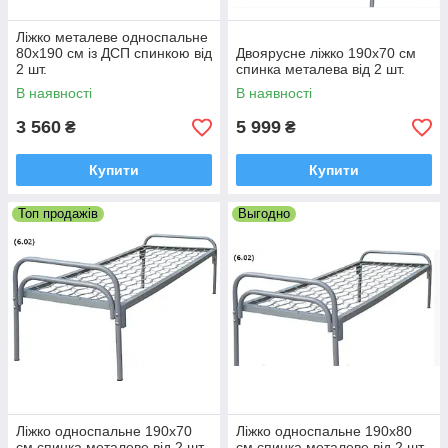
Ліжко металеве односпальне
80х190 см із ДСП спинкою від
Двоярусне ліжко 190х70 см
2 шт.
спинка металева від 2 шт.
В наявності
В наявності
3 560
5 999
₴
₴
Купити
Купити
Топ продажів
Выгодно
Ліжко односпальне 190х70
Ліжко односпальне 190х80
см спинка металеве від 2 шт.
см спинка металеве від 2 шт.