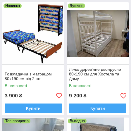
Новинка
Лушчее
Ліжко дерев'яне двоярусне
Розкладачка з матрацом
80х190 см для Хостела та
80х190 см від 2 шт.
Дому
В наявності
В наявності
3 900
9 200
₴
₴
Купити
Купити
Топ продажів
Выгодно