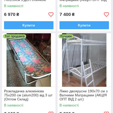
2 шт.)
В наявності
В наявності
6 970
7 400
₴
₴
Купити
Купити
Топ продажів
Лучшее
Розкладачка алюмінієва
Ліжко двоярусне 190х70 см з
75х200 см (alum200) від 3 шт
Ватними Матрацами (АКЦІЯ
(Оптом Склад)
ОПТ ВІД 2 шт.)
В наявності
В наявності