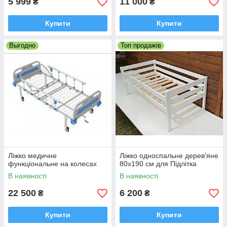
5 999
11 000
₴
₴
Купити
Купити
Выгодно
Топ продажів
Ліжко медичне
Ліжко односпальне дерев'яне
функціональне на колесах
80х190 см для Підлітка
В наявності
В наявності
22 500
6 200
₴
₴
Купити
Купити