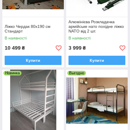
Алюмінієва Розкладачка
Ліжко Чердак 80х190 см
армійське нато похідне ліжко
Стандарт
NATO від 2 шт.
В наявності
В наявності
10 499
3 999
₴
₴
Купити
Купити
Новинка
Выгодно