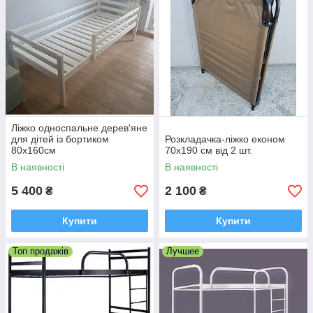
Ліжко односпальне дерев'яне
для дітей із бортиком
Розкладачка-ліжко економ
80х160см
70х190 см від 2 шт.
В наявності
В наявності
5 400
2 100
₴
₴
Купити
Купити
Топ продажів
Лучшее