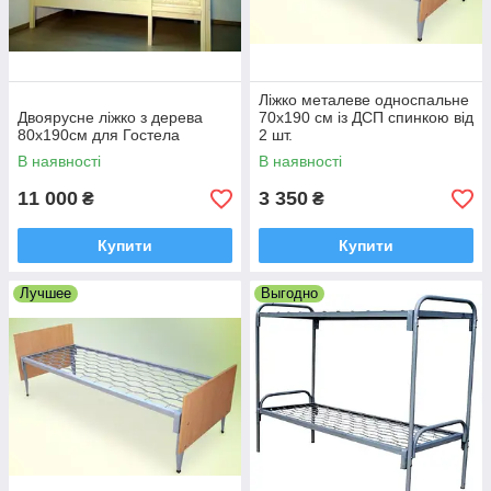
Ліжко металеве односпальне
Двоярусне ліжко з дерева
70х190 см із ДСП спинкою від
80x190см для Гостела
2 шт.
В наявності
В наявності
11 000
3 350
₴
₴
Купити
Купити
Лучшее
Выгодно